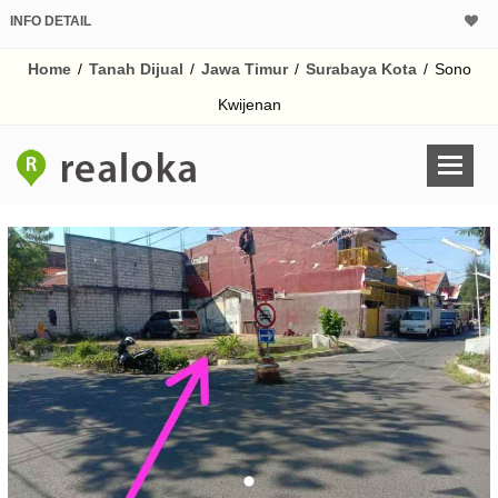
INFO DETAIL
CALCULATOR K
Home
/
Tanah Dijual
/
Jawa Timur
/
Surabaya Kota
/
Sono
Harga
Pinjaman (PIN) 70%
Kwijenan
% /th
O
Untuk hasil simulasi lai
pada kotak-kotak
Simpan Bun