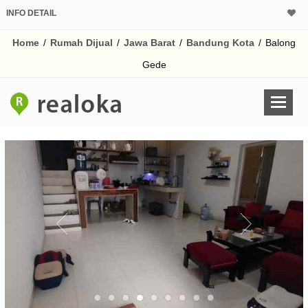
INFO DETAIL
CALCULATOR K
Home
/
Rumah Dijual
/
Jawa Barat
/
Bandung Kota
/
Balong
Harga Rp 1.
Pinjaman (PIN) 70%
Gede
% /th
O
Untuk hasil simulasi lai
pada kotak-kotak
Simpan Bun