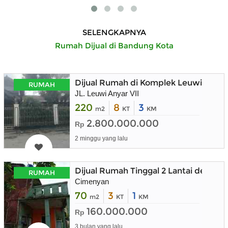
SELENGKAPNYA
Rumah Dijual di Bandung Kota
Dijual Rumah di Komplek Leuwi Anya
RUMAH
JL. Leuwi Anyar VII
220
8
3
m2
KT
KM
2.800.000.000
Rp
2 minggu yang lalu
Dijual Rumah Tinggal 2 Lantai denga
RUMAH
Cimenyan
70
3
1
m2
KT
KM
160.000.000
Rp
3 bulan yang lalu