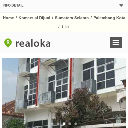
INFO DETAIL
CALCULATOR K
Home
/
Komersial Dijual
/
Sumatera Selatan
/
Palembang Kota
Harga Rp 5.
Pinjaman (PIN) 70%
/
1 Ulu
% /th
O
Untuk hasil simulasi lai
pada kotak-kotak
Simpan Bun