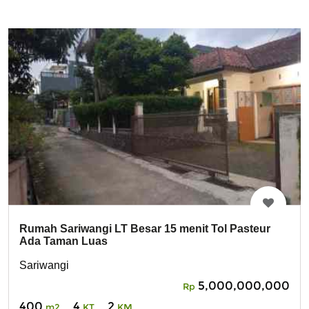
Rumah Sariwangi LT Besar 15 menit Tol Pasteur
Ada Taman Luas
Sariwangi
5,000,000,000
Rp
400
4
2
m2
KT
KM