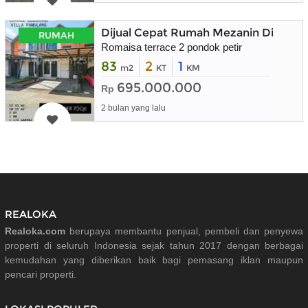
Dijual Cepat Rumah Mezanin Dibelak
RUMAH
Romaisa terrace 2 pondok petir
83
2
1
m2
KT
KM
695.000.000
Rp
2 bulan yang lalu
REALOKA
Realoka.com
berupaya membantu penjual, pembeli dan penyewa
properti di seluruh Indonesia sejak tahun 2017 dengan berbagai
kemudahan yang diberikan baik bagi pemasang iklan maupun
pencari properti.