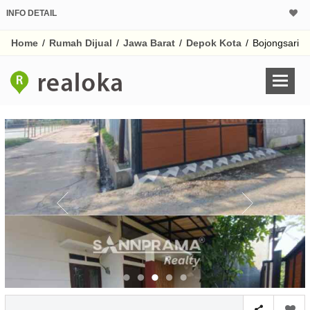
INFO DETAIL
CALCULATOR K
Home
/
Rumah Dijual
/
Jawa Barat
/
Depok Kota
/
Bojongsari
Harga Rp 5
Pinjaman (PIN) 70
% /th
O
Untuk hasil simulasi lai
pada kotak-kotak
Simpan Bun