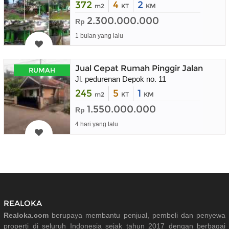
372
4
2
m2
KT
KM
2.300.000.000
Rp
1 bulan yang lalu
Jual Cepat Rumah Pinggir Jalan
RUMAH
Jl. pedurenan Depok no. 11
245
5
1
m2
KT
KM
1.550.000.000
Rp
4 hari yang lalu
REALOKA
Realoka.com
berupaya membantu penjual, pembeli dan penyewa
properti di seluruh Indonesia sejak tahun 2017 dengan berbagai