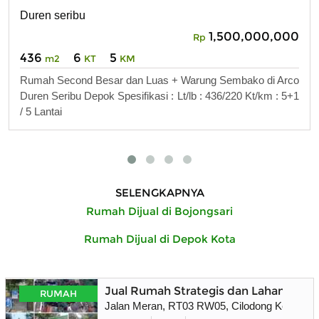
Duren seribu
1,500,000,000
Rp
436
6
5
m2
KT
KM
Rumah Second Besar dan Luas + Warung Sembako di Arco
Duren Seribu Depok Spesifikasi : Lt/lb : 436/220 Kt/km : 5+1
/ 5 Lantai
SELENGKAPNYA
Rumah Dijual di Bojongsari
Rumah Dijual di Depok Kota
Jual Rumah Strategis dan Lahan Masi
RUMAH
Jalan Meran, RT03 RW05, Cilodong Kel. , Cil