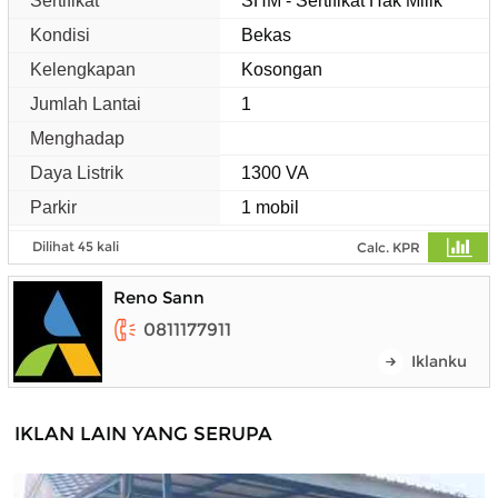
Sertifikat
SHM - Sertifikat Hak Milik
Kondisi
Bekas
Kelengkapan
Kosongan
Jumlah Lantai
1
Menghadap
Daya Listrik
1300 VA
Parkir
1 mobil
Dilihat 45 kali
Calc. KPR
Reno Sann
0811177911
Iklanku
IKLAN LAIN YANG SERUPA