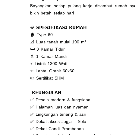
Bayangkan setiap pulang kerja disambut rumah n
bikin betah setiap hari
💎 𝗦𝗣𝗘𝗦𝗜𝗙𝗜𝗞𝗔𝗦𝗜 𝗥𝗨𝗠𝗔𝗛
🏠 Type 60
📐 Luas tanah mulai 190 m²
🛏 3 Kamar Tidur
🚿 1 Kamar Mandi
⚡ Listrik 1300 Watt
✨ Lantai Granit 60x60
📜 Sertifikat SHM
𝗞𝗘𝗨𝗡𝗚𝗨𝗟𝗔𝗡
✅ Desain modern & fungsional
✅ Halaman luas dan nyaman
✅ Lingkungan tenang & asri
✅ Dekat akses Jogja – Solo
✅ Dekat Candi Prambanan