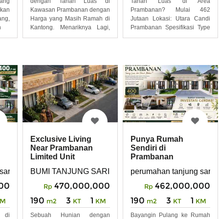
yang
dengan Tanah Luas di
Tanah Luas di Area
kan
Kawasan Prambanan dengan
Prambanan? Mulai 462
ang,
Harga yang Masih Ramah di
Jutaan Lokasi: Utara Candi
n
Kantong. Menariknya Lagi,
Prambanan Spesifikasi Type
Mulai
60 Lt
Exclusive Living
Punya Rumah
Near Prambanan
Sendiri di
Limited Unit
Prambanan
Sekarang Saatnya
go
sari, prambanan, manisrenggo
BUMI TANJUNG SARI, Tanjungsari, Kec. Manisrenggo
perumahan tanjung sari,
00
470,000,000
462,000,000
Rp
Rp
190
3
1
190
3
1
KM
m2
KT
KM
m2
KT
KM
 di
Sebuah Hunian dengan
Bayangin Pulang ke Rumah