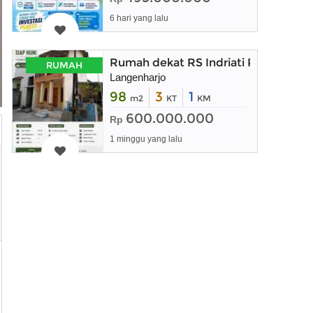
6 hari yang lalu
Rumah dekat RS Indriati Pakuwon Ma
RUMAH
Langenharjo
98
3
1
m2
KT
KM
600.000.000
Rp
1 minggu yang lalu