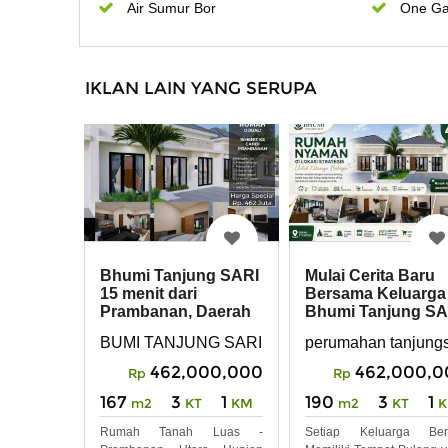
Air Sumur Bor
One Ga
IKLAN LAIN YANG SERUPA
Bhumi Tanjung SARI
Mulai Cerita Baru
15 menit dari
Bersama Keluarga 
Prambanan, Daerah
Bhumi Tanjung SA
Manisrenggo
BUMI TANJUNG SARI, Tanjungsari, Kec. Manisr
perumahan tanjungs
462,000,000
462,000,0
Rp
Rp
167
3
1
190
3
1
m2
KT
KM
m2
KT
Rumah Tanah Luas -
Setiap Keluarga Ber