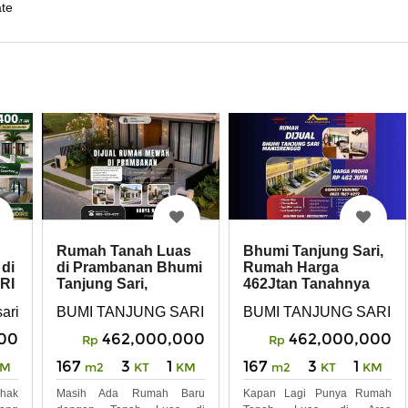
te
Rumah Tanah Luas
Bhumi Tanjung Sari,
di
di Prambanan Bhumi
Rumah Harga
RI
Tanjung Sari,
462Jtan Tanahnya
Nyaman Prospek
Luas Banget 167m2
enggo, Kabupaten Klaten, Jawa Tengah 57485
ari, manisrenggo, prambanan
BUMI TANJUNG SARI, Tanjungsari, Kec. Manisrenggo
BUMI TANJUNG SARI, Tan
00
462,000,000
462,000,000
Rp
Rp
167
3
1
167
3
1
KM
m2
KT
KM
m2
KT
KM
hak
Masih Ada Rumah Baru
Kapan Lagi Punya Rumah