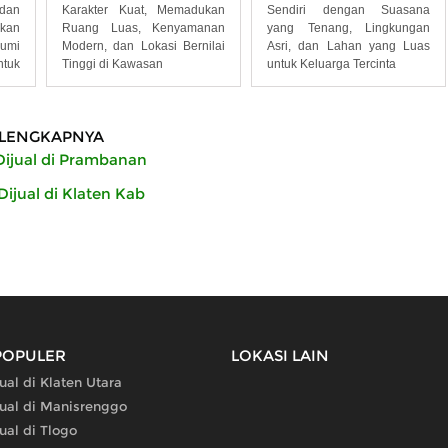
dan
Karakter Kuat, Memadukan
Sendiri dengan Suasana
kan
Ruang Luas, Kenyamanan
yang Tenang, Lingkungan
umi
Modern, dan Lokasi Bernilai
Asri, dan Lahan yang Luas
tuk
Tinggi di Kawasan
untuk Keluarga Tercinta
LENGKAPNYA
ijual di Prambanan
ijual di Klaten Kab
POPULER
LOKASI LAIN
al di Klaten Utara
ual di Manisrenggo
ual di Tlogo