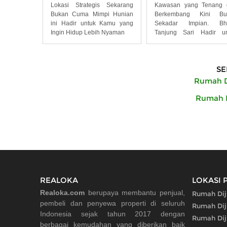
Lokasi Strategis Sekarang
Kawasan yang Tenang 
Bukan Cuma Mimpi Hunian
Berkembang Kini Bu
ini Hadir untuk Kamu yang
Sekadar Impian. Bh
Ingin Hidup Lebih Nyaman
Tanjung Sari Hadir un
Anda
SE
Rumah D
Rumah D
REALOKA
LOKASI 
Realoka.com
berupaya membantu penjual,
Rumah Diju
pembeli dan penyewa properti di seluruh
Rumah Dij
Indonesia sejak tahun 2017 dengan
Rumah Dij
berbagai kemudahan yang diberikan baik