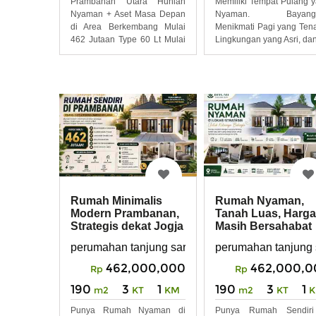
Prambanan Utara Hunian
Memiliki Tempat Pulang 
Nyaman + Aset Masa Depan
Nyaman. Bayang
di Area Berkembang Mulai
Menikmati Pagi yang Ten
462 Jutaan Type 60 Lt Mulai
Lingkungan yang Asri, da
167
Rumah Minimalis
Rumah Nyaman,
Modern Prambanan,
Tanah Luas, Harga
Strategis dekat Jogja
Masih Bersahabat
Solo
perumahan tanjung sari, prambanan, manisreng
perumahan tanjung 
462,000,000
462,000,0
Rp
Rp
190
3
1
190
3
1
m2
KT
KM
m2
KT
Punya Rumah Nyaman di
Punya Rumah Sendiri