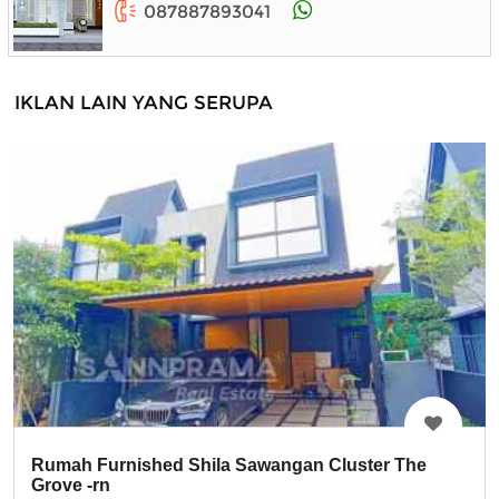
087887893041
IKLAN LAIN YANG SERUPA
Rumah Furnished Shila Sawangan Cluster The
Grove -rn