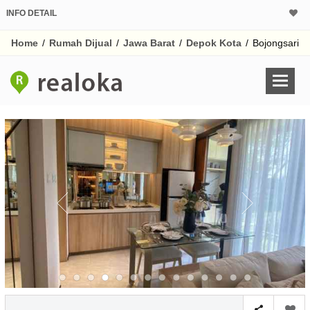
INFO DETAIL
CALCULATOR K
Home
/
Rumah Dijual
/
Jawa Barat
/
Depok Kota
/
Bojongsari
Harga Rp 9
Pinjaman (PIN) 70
% /th
O
Untuk hasil simulasi lai
pada kotak-kotak
Simpan Bun