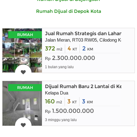
Rumah Dijual di Depok Kota
Jual Rumah Strategis dan Lahan Masi
RUMAH
Jalan Meran, RT03 RW05, Cilodong Kel. , Cil
372
4
2
m2
KT
KM
2.300.000.000
Rp
1 bulan yang lalu
Dijual Rumah Baru 2 Lantai di Kelapa
RUMAH
Kelapa Dua
160
3
3
m2
KT
KM
1.500.000.000
Rp
3 minggu yang lalu