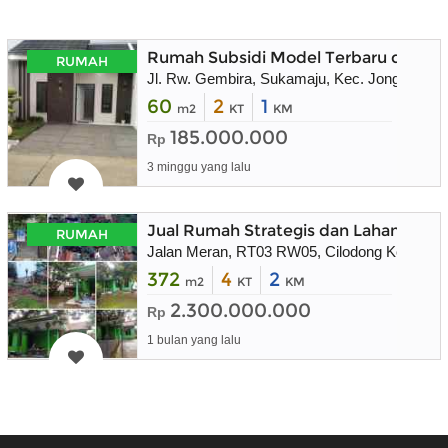
Rumah Subsidi Model Terbaru di Puri 
RUMAH
Jl. Rw. Gembira, Sukamaju, Kec. Jonggol, K
60
2
1
m2
KT
KM
185.000.000
Rp
3 minggu yang lalu
Jual Rumah Strategis dan Lahan Masi
RUMAH
Jalan Meran, RT03 RW05, Cilodong Kel. , Cil
372
4
2
m2
KT
KM
2.300.000.000
Rp
1 bulan yang lalu