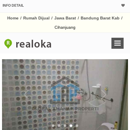
INFO DETAIL
CALCULATOR K
Home
/
Rumah Dijual
/
Jawa Barat
/
Bandung Barat Kab
/
Harga Rp 1.
Pinjaman (PIN) 70
Cihanjuang
% /th
O
Untuk hasil simulasi lai
pada kotak-kotak
Simpan Bun