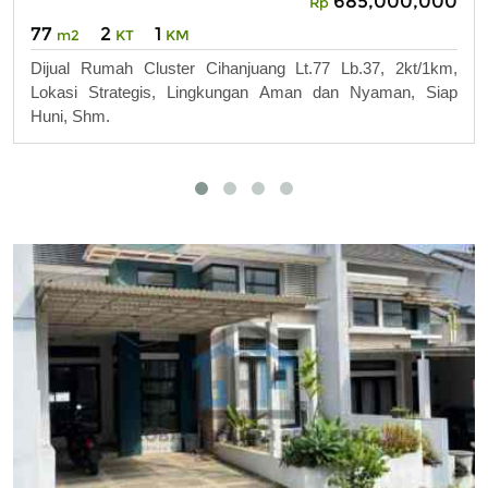
685,000,000
Rp
77
2
1
m2
KT
KM
Dijual Rumah Cluster Cihanjuang Lt.77 Lb.37, 2kt/1km,
Lokasi Strategis, Lingkungan Aman dan Nyaman, Siap
Huni, Shm.