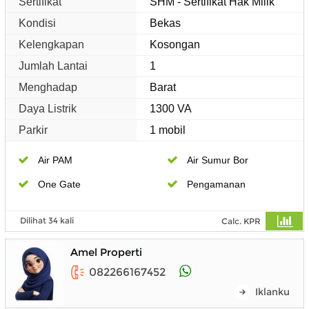
Sertifikat
SHM - Sertifikat Hak Milik
Kondisi
Bekas
Kelengkapan
Kosongan
Jumlah Lantai
1
Menghadap
Barat
Daya Listrik
1300 VA
Parkir
1 mobil
Air PAM
Air Sumur Bor
One Gate
Pengamanan
Dilihat 34 kali
Calc. KPR
Amel Properti
082266167452
Iklanku