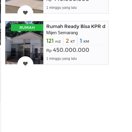
1 minggu yang lalu
Rumah Ready Bisa KPR di Mijen Se
RUMAH
Mijen Semarang
121
2
1
m2
KT
KM
450.000.000
Rp
1 minggu yang lalu