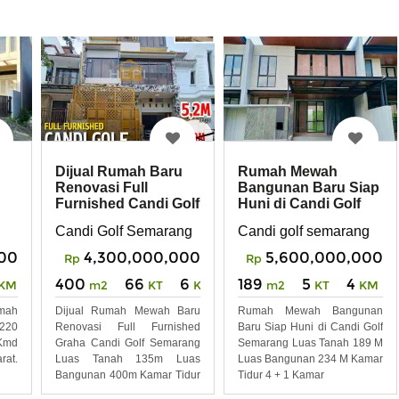
Dijual Rumah Baru
Rumah Mewah
Renovasi Full
Bangunan Baru Siap
Furnished Candi Golf
Huni di Candi Golf
Semarang
Semarang
Candi Golf Semarang
Candi golf semarang
00
4,300,000,000
5,600,000,000
Rp
Rp
400
66
6
189
5
4
KM
m2
KT
KM
m2
KT
KM
mah
Dijual Rumah Mewah Baru
Rumah Mewah Bangunan
 220
Renovasi Full Furnished
Baru Siap Huni di Candi Golf
 Kmd
Graha Candi Golf Semarang
Semarang Luas Tanah 189 M
rat.
Luas Tanah 135m Luas
Luas Bangunan 234 M Kamar
Bangunan 400m Kamar Tidur
Tidur 4 + 1 Kamar
5+1