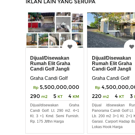
IKLAN LAIN YANG SERUPA
Dijual/Disewakan
Dijual/Disewakan
Rumah Elit Graha
Rumah Elit Graha
Candi Golf Jangli
Candi Golf Jangli
Semarang
Graha Candi Golf
Graha Candi Golf
5,500,000,000
4,500,000,0
Rp
Rp
290
5
4
220
4
3
m2
KT
KM
m2
KT
Dijual/disewakan Graha
Dijual /disewakan Ru
Candi Golf. Lt. 290 m2. 4+1
Panorama Candi Golf Lt.
Kt. 3 +1 Kmd. Semi Furnish.
Lb. 200 m2 3+1 Kt. 2+1
Rp. 175 Jt/thn Harga
Garasi. Carport Hadap Ba
Lokas Hook Harga