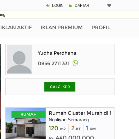
LOGIN
DAFTAR
CALCULATOR K
ung
Harga Rp 2.
Pinjaman (PIN) 70%
IKLAN AKTIF
IKLAN PREMIUM
PROFIL
% /th
Yudha Perdhana
0856 2711 331
O
CALC. KPR
Untuk hasil simulasi lai
pada kotak-kotak
Simpan Bun
Rumah Cluster Murah di Ngaliyan S
RUMAH
Ngaliyan Semarang
120
2
1
m2
KT
KM
440.000.000
Rp