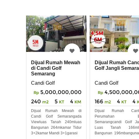
Dijual Rumah Mewah
Dijual Rumah Cand
di Candi Golf
Golf Jangli Semar
Semarang
Candi Golf
Candi Golf
5,000,000,000
4,500,000,0
Rp
Rp
240
5
4
166
4
4
m2
KT
KM
m2
KT
Dijual Rumah Mewah di
Dijual Rumah Canti
Candi Golf Semarangada
Perumahan Eli
Viewluas Tanah 240mluas
Semarangcandi Golf Ja
Bangunan 264mkamar Tidur
Luas Tanah 166ml
3+2kamar Mandi 3+1garasi
Bangunan 196mbanguna
Lantaikamar