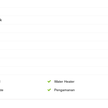
ik
M
Water Heater
te
Pengamanan