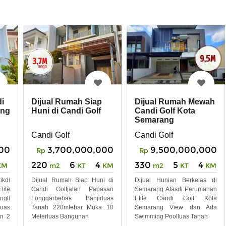
i
Dijual Rumah Siap
Dijual Rumah Mewah
ang
Huni di Candi Golf
Candi Golf Kota
Semarang
Candi Golf
Candi Golf
00
3,700,000,000
9,500,000,000
Rp
Rp
220
6
4
330
5
4
KM
m2
KT
KM
m2
KT
KM
kdi
Dijual Rumah Siap Huni di
Dijual Hunian Berkelas di
te
Candi Golfjalan Papasan
Semarang Atasdi Perumahan
ngli
Longgarbebas Banjirluas
Elite Candi Golf Kota
uas
Tanah 220mlebar Muka 10
Semarang View dan Ada
n 2
Meterluas Bangunan
Swimming Poolluas Tanah