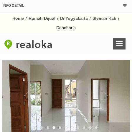
INFO DETAIL
CALCULATOR K
Home
/
Rumah Dijual
/
Di Yogyakarta
/
Sleman Kab
/
Harga Rp 8
Pinjaman (PIN) 70
Donoharjo
% /th
O
Untuk hasil simulasi lai
pada kotak-kotak
Simpan Bun