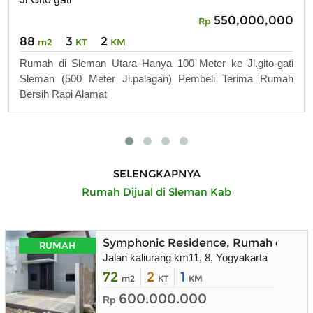
550,000,000
Rp
88
3
2
m2
KT
KM
Rumah di Sleman Utara Hanya 100 Meter ke Jl.gito-gati
Sleman (500 Meter Jl.palagan) Pembeli Terima Rumah
Bersih Rapi Alamat
SELENGKAPNYA
Rumah Dijual di Sleman Kab
Symphonic Residence, Rumah dekat 
RUMAH
Jalan kaliurang km11, 8, Yogyakarta
72
2
1
m2
KT
KM
600.000.000
Rp