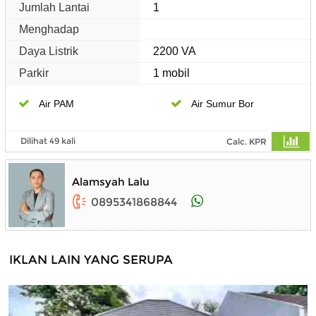
Jumlah Lantai
1
Menghadap
Daya Listrik
2200 VA
Parkir
1 mobil
Air PAM
Air Sumur Bor
Dilihat 49 kali
Calc. KPR
Alamsyah Lalu
0895341868844
IKLAN LAIN YANG SERUPA