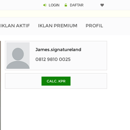
LOGIN
DAFTAR
CALCULATOR K
Harga Rp 7.
Pinjaman (PIN) 70%
IKLAN AKTIF
IKLAN PREMIUM
PROFIL
% /th
James.signatureland
0812 9810 0025
O
CALC. KPR
Untuk hasil simulasi lai
pada kotak-kotak
Simpan Bun