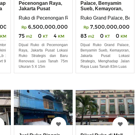
iap
Pecenongan Raya,
Palace, Benyamin
a
Jakarta Pusat
Sueb, Kemayoran,
Jakarta Pusat
Ruko di Pecenongan Raya, Jakarta Pusat
Ruko Grand Palace, Ben
000
6,500,000,000
7,500,000,000
Rp
Rp
75
0
4
83
0
0
KM
m2
KT
KM
m2
KT
KM
tor
Dijual Ruko di Pecenongan
Dijual Ruko Grand Palace,
kini
Raya, Jakarta Pusat Lokasi
Benyamin Sueb, Kemayoran,
Lb :
Ruko Strategis dan Baru
Jakarta Pusat Lokasi
rt 9
Renovasi. Luas Tanah 75m
Strategis, Menghadap Jalan
Ukuran 5 X 15m
Raya Luas Tanah 83m Luas