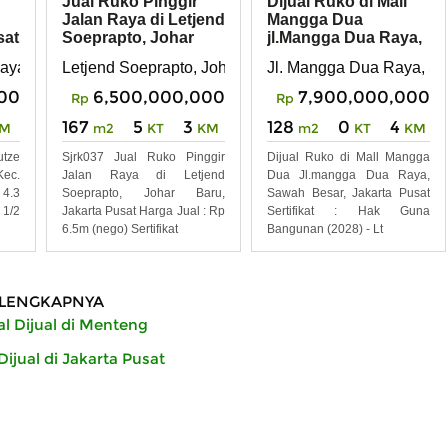
Jual Ruko Pinggir
Dijual Ruko di Mall
Jalan Raya di Letjend
Mangga Dua
sat
Soeprapto, Johar
jl.Mangga Dua Raya,
Baru, Jakpus
Jakarta Pusat
aya. Kel. Kartini, Jakarta Pusat
Letjend Soeprapto, Johar Baru, Jakarta Pusat
Jl. Mangga Dua Raya, Sa
00
6,500,000,000
7,900,000,000
Rp
Rp
167
5
3
128
0
4
M
m2
KT
KM
m2
KT
KM
utze
Sjrk037 Jual Ruko Pinggir
Dijual Ruko di Mall Mangga
ec.
Jalan Raya di Letjend
Dua Jl.mangga Dua Raya,
 4.3
Soeprapto, Johar Baru,
Sawah Besar, Jakarta Pusat
1/2
Jakarta Pusat Harga Jual : Rp
Sertifikat : Hak Guna
6.5m (nego) Sertifikat
Bangunan (2028) - Lt
LENGKAPNYA
l Dijual di Menteng
ijual di Jakarta Pusat