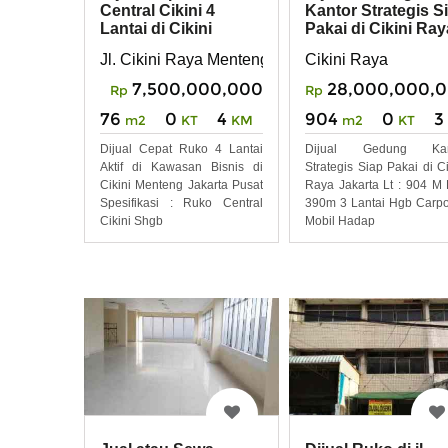
Central Cikini 4
Kantor Strategis S
Lantai di Cikini
Pakai di Cikini Ray
Menteng Jakpus
Jakarta
Jl. Cikini Raya Menteng Jakarta pusat
Cikini Raya
7,500,000,000
28,000,000,
Rp
Rp
76
0
4
904
0
3
m2
KT
KM
m2
KT
Dijual Cepat Ruko 4 Lantai
Dijual Gedung Kan
Aktif di Kawasan Bisnis di
Strategis Siap Pakai di Ci
Cikini Menteng Jakarta Pusat
Raya Jakarta Lt : 904 M 
Spesifikasi : Ruko Central
390m 3 Lantai Hgb Carpo
Cikini Shgb
Mobil Hadap