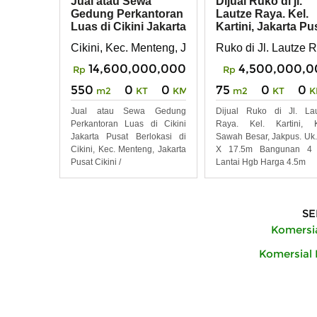
Jual atau Sewa
Dijual Ruko di jl.
Gedung Perkantoran
Lautze Raya. Kel.
Luas di Cikini Jakarta
Kartini, Jakarta Pu
Pusat
Cikini, Kec. Menteng, Jakarta Pusat
Ruko di Jl. Lautze R
14,600,000,000
4,500,000,0
Rp
Rp
550
0
0
75
0
0
m2
KT
KM
m2
KT
K
Jual atau Sewa Gedung
Dijual Ruko di Jl. La
Perkantoran Luas di Cikini
Raya. Kel. Kartini, K
Jakarta Pusat Berlokasi di
Sawah Besar, Jakpus. Uk.
Cikini, Kec. Menteng, Jakarta
X 17.5m Bangunan 4 
Pusat Cikini /
Lantai Hgb Harga 4.5m
SE
Komersia
Komersial D