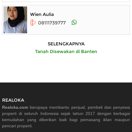
Wien Aulia
08111739777
SELENGKAPNYA
Tanah Disewakan di Banten
REALOKA
Realoka.com
berupaya membantu penjual, pembeli dan penyewa
properti di seluruh Indonesia sejak tahun 2017 dengan berbagai
kemudahan yang diberikan baik bagi pemasang iklan maupun
pencari properti.