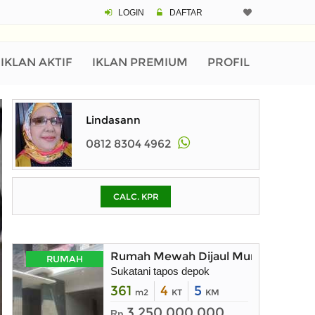
LOGIN
DAFTAR
CALCULATOR K
Harga Rp 1.
Pinjaman (PIN) 70
IKLAN AKTIF
IKLAN PREMIUM
PROFIL
% /th
Lindasann
0812 8304 4962
O
CALC. KPR
Untuk hasil simulasi lai
pada kotak-kotak
Simpan Bun
Rumah Mewah Dijaul Murah
RUMAH
Sukatani tapos depok
361
4
5
m2
KT
KM
3.250.000.000
Rp