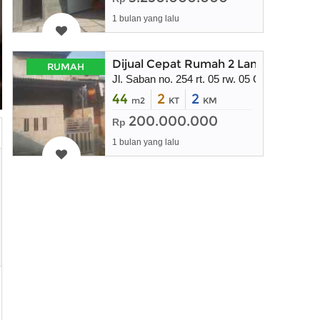
1 bulan yang lalu
Dijual Cepat Rumah 2 Lantai 200 jut
RUMAH
Jl. Saban no. 254 rt. 05 rw. 05 Cilodong Dep
44
2
2
m2
KT
KM
200.000.000
Rp
1 bulan yang lalu