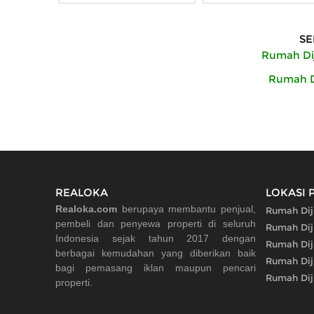
Spesifikasi:
SE
Rumah Dij
Rumah D
REALOKA
LOKASI 
Realoka.com
berupaya membantu penjual,
Rumah Dij
pembeli dan penyewa properti di seluruh
Rumah Dij
Indonesia sejak tahun 2017 dengan
Rumah Dij
berbagai kemudahan yang diberikan baik
Rumah Dij
bagi pemasang iklan maupun pencari
Rumah Dij
properti.