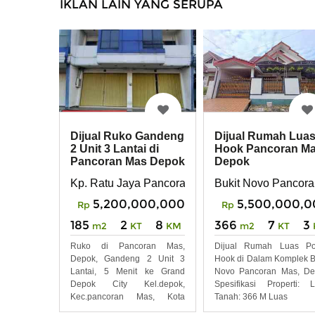
IKLAN LAIN YANG SERUPA
Dijual Rumah Luas
Dijual Ruko Gandeng
Hook Pancoran M
2 Unit 3 Lantai di
Depok
Pancoran Mas Depok
Bukit Novo Pancor
Kp. Ratu Jaya Pancoran Mas
5,500,000,0
5,200,000,000
Rp
Rp
366
7
3
185
2
8
m2
KT
m2
KT
KM
Dijual Rumah Luas Pos
Ruko di Pancoran Mas,
Hook di Dalam Komplek B
Depok, Gandeng 2 Unit 3
Novo Pancoran Mas, De
Lantai, 5 Menit ke Grand
Spesifikasi Properti: 
Depok City Kel.depok,
Tanah: 366 M Luas
Kec.pancoran Mas, Kota
Depok