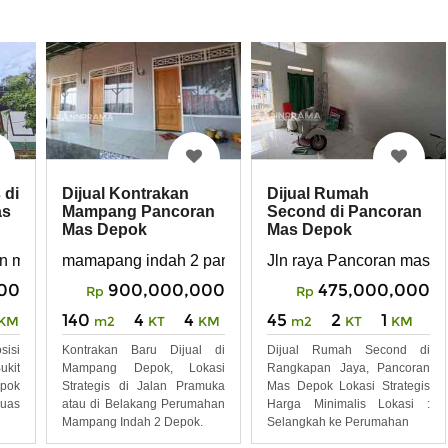
 di
Dijual Rumah
Dijual Kontrakan
as
Second di Pancoran
Mampang Pancoran
Mas Depok
Mas Depok
an mas Depok
Jln raya Pancoran mas
mamapang indah 2 pancoran mas
00
475,000,000
900,000,000
Rp
Rp
45
2
1
140
4
4
KM
m2
KT
KM
m2
KT
KM
isi
Dijual Rumah Second di
Kontrakan Baru Dijual di
ukit
Rangkapan Jaya, Pancoran
Mampang Depok, Lokasi
pok
Mas Depok Lokasi Strategis
Strategis di Jalan Pramuka
Luas
Harga Minimalis Lokasi :
atau di Belakang Perumahan
Selangkah ke Perumahan
Mampang Indah 2 Depok.