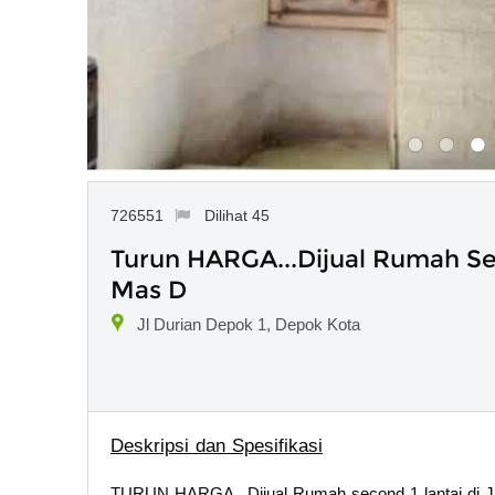
726551
Dilihat 45
Turun HARGA...Dijual Rumah Sec
Mas D
Jl Durian Depok 1, Depok Kota
Deskripsi dan Spesifikasi
TURUN HARGA...Dijual Rumah second 1 lantai di J