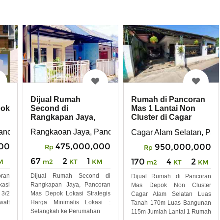
Dijual Rumah
Rumah di Pancoran
pok
Second di
Mas 1 Lantai Non
Rangkapan Jaya,
Cluster di Cagar
Pancoran Mas Depok
Alam Selatan
ancoran mas, Depok
Rangkaoan Jaya, Pancoran Mas, Depok
Cagar Alam Selatan, Pa
00
475,000,000
950,000,000
Rp
Rp
67
2
1
170
4
2
M
m2
KT
KM
m2
KT
KM
oran
Dijual Rumah Second di
Dijual Rumah di Pancoran
kasi
Rangkapan Jaya, Pancoran
Mas Depok Non Cluster
 3/2
Mas Depok Lokasi Strategis
Cagar Alam Selatan Luas
watt
Harga Minimalis Lokasi :
Tanah 170m Luas Bangunan
Selangkah ke Perumahan
115m Jumlah Lantai 1 Rumah