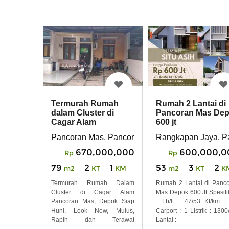
Termurah Rumah
Rumah 2 Lantai di
dalam Cluster di
Pancoran Mas De
Cagar Alam
600 jt
Pancoran Mas,
Pancoran Mas, Pancoran Mas, Depok
Rangkapan Jaya, P
Depok
670,000,000
600,000,0
Rp
Rp
79
2
1
53
3
2
m2
KT
KM
m2
KT
K
Termurah Rumah Dalam
Rumah 2 Lantai di Panc
Cluster di Cagar Alam
Mas Depok 600 Jt Spesifi
Pancoran Mas, Depok Siap
: Lb/lt : 47/53 Kt/km :
Huni, Look New, Mulus,
Carport : 1 Listrik : 1300
Rapih dan Terawat
Lantai :