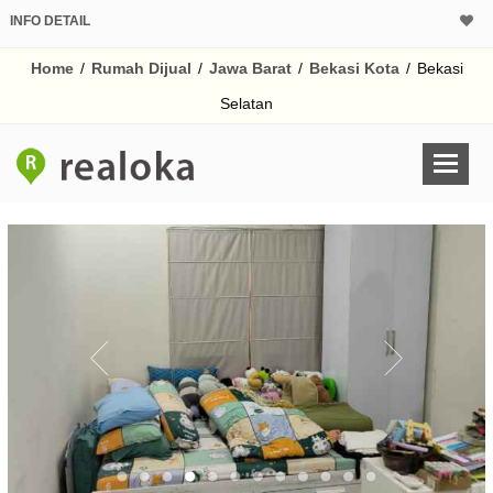
INFO DETAIL
CALCULATOR K
Home
/
Rumah Dijual
/
Jawa Barat
/
Bekasi Kota
/
Bekasi
Harga Rp 2.
Pinjaman (PIN) 70%
Selatan
% /th
O
Untuk hasil simulasi lai
pada kotak-kotak
Simpan Bun