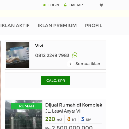
LOGIN
DAFTAR
CALCULATOR K
Harga Rp 5.
Pinjaman (PIN) 70%
IKLAN AKTIF
IKLAN PREMIUM
PROFIL
Vivi
% /th
0812 2249 7983
Semua iklan
O
CALC. KPR
Untuk hasil simulasi lai
pada kotak-kotak
Simpan Bun
Dijual Rumah di Komplek Leuwi Any
RUMAH
JL. Leuwi Anyar VII
220
8
3
m2
KT
KM
2.800.000.000
Rp