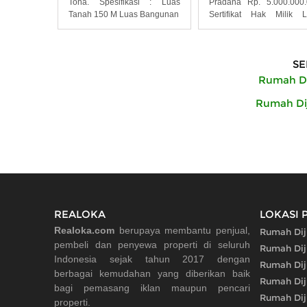
Toha. Spesifikasi : Luas
Pradana Rp. 5.000.000
Tanah 150 M Luas Bangunan
Sertifikat Hak Milik 
Tanah
SE
Rumah Di
Rumah Dij
REALOKA
LOKASI 
Realoka.com
berupaya membantu penjual,
Rumah Dij
pembeli dan penyewa properti di seluruh
Rumah Dij
Indonesia sejak tahun 2017 dengan
Rumah Dij
berbagai kemudahan yang diberikan baik
Rumah Dij
bagi pemasang iklan maupun pencari
Rumah Dij
properti.