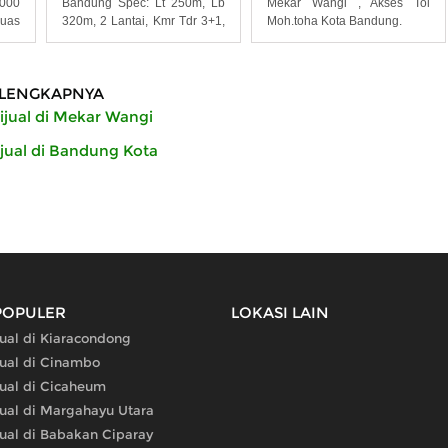
.000
Bandung Spec: Lt 250m, Lb
Mekar Wangi , Akses Tol
Luas
320m, 2 Lantai, Kmr Tdr 3+1,
Moh.toha Kota Bandung.
Kmr
LENGKAPNYA
jual di Mekar Wangi
ual di Bandung Kota
POPULER
LOKASI LAIN
ual di Kiaracondong
ual di Cinambo
ual di Cicaheum
ual di Margahayu Utara
ual di Babakan Ciparay