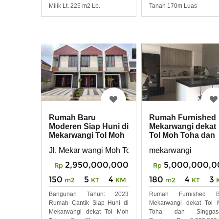
Milik Lt. 225 m2 Lb.
Tanah 170m Luas
Rumah Baru
Rumah Furnished
Moderen Siap Huni di
Mekarwangi dekat
Mekarwangi Tol Moh
Tol Moh Toha dan
Toha Kota Bandung
Singgasana Prada
Jl. Mekar wangi Moh Toha
mekarwangi
2,950,000,000
5,000,000,0
Rp
Rp
150
5
4
180
4
3
m2
KT
KM
m2
KT
Bangunan Tahun: 2023
Rumah Furnished B
Rumah Cantik Siap Huni di
Mekarwangi dekat Tol 
Mekarwangi dekat Tol Moh
Toha dan Singgas