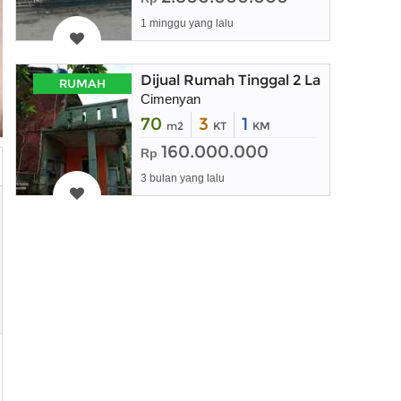
1 minggu yang lalu
Dijual Rumah Tinggal 2 Lantai deng
RUMAH
Cimenyan
70
3
1
m2
KT
KM
160.000.000
Rp
3 bulan yang lalu