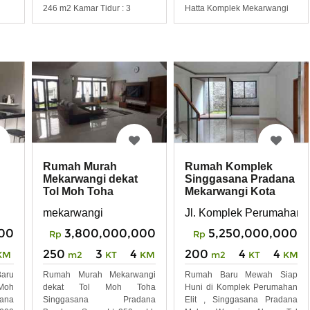
246 m2 Kamar Tidur : 3
Hatta Komplek Mekarwangi
Rumah Murah
Rumah Komplek
Mekarwangi dekat
Singgasana Pradana
Tol Moh Toha
Mekarwangi Kota
na
Singgasana Pradana
Bandung
mekarwangi
Jl. Komplek Perumahan 
Bandung
00
3,800,000,000
5,250,000,000
Rp
Rp
250
3
4
200
4
4
KM
m2
KT
KM
m2
KT
KM
aru
Rumah Murah Mekarwangi
Rumah Baru Mewah Siap
Moh
dekat Tol Moh Toha
Huni di Komplek Perumahan
ana
Singgasana Pradana
Elit , Singgasana Pradana