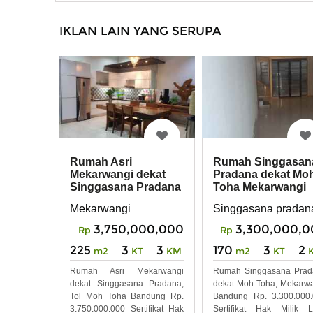
IKLAN LAIN YANG SERUPA
Rumah Asri
Rumah Singgasan
Mekarwangi dekat
Pradana dekat Mo
Singgasana Pradana
Toha Mekarwangi
Tol Moh Toha
Bandung
Mekarwangi
Singgasana pradan
Bandung
3,750,000,000
3,300,000,0
Rp
Rp
225
3
3
170
3
2
m2
KT
KM
m2
KT
Rumah Asri Mekarwangi
Rumah Singgasana Prad
dekat Singgasana Pradana,
dekat Moh Toha, Mekarw
Tol Moh Toha Bandung Rp.
Bandung Rp. 3.300.000
3.750.000.000 Sertifikat Hak
Sertifikat Hak Milik 