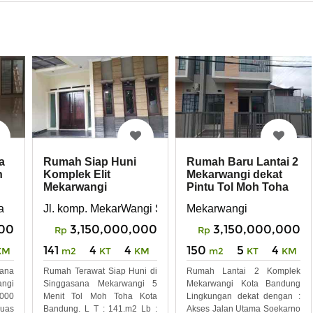
Rumah Siap Huni
a
Rumah Baru Lantai 2
Komplek Elit
h
Mekarwangi dekat
Mekarwangi
Pintu Tol Moh Toha
Singgasana Kota
Kota Bandung
Jl. komp. MekarWangi Singgasana Moh. Toha
a
Mekarwangi
Bandung
3,150,000,000
00
3,150,000,000
Rp
Rp
141
4
4
150
5
4
m2
KT
KM
KM
m2
KT
KM
Rumah Terawat Siap Huni di
ana
Rumah Lantai 2 Komplek
Singgasana Mekarwangi 5
angi
Mekarwangi Kota Bandung
Menit Tol Moh Toha Kota
.000
Lingkungan dekat dengan :
Bandung. L T : 141.m2 Lb :
Luas
Akses Jalan Utama Soekarno