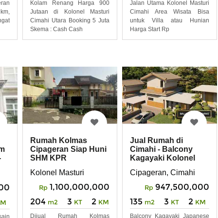
ran
Jalan Utama Kolonel Masturi
Kolam Renang Harga 900
2km,
Cimahi Area Wisata Bisa
Jutaan di Kolonel Masturi
ngat
untuk Villa atau Hunian
Cimahi Utara Booking 5 Juta
Harga Start Rp
Skema : Cash Cash
Rumah Kolmas
Jual Rumah di
Cipageran Siap Huni
Cimahi - Balcony
am
SHM KPR
Kagayaki Kolonel
-
Masturi
Kolonel Masturi
Cipageran, Cimahi
1,100,000,000
947,500,000
000
Rp
Rp
204
3
2
135
3
2
m2
KT
KM
m2
KT
KM
KM
Dijual Rumah Kolmas
Balcony Kagayaki Japanese
sain