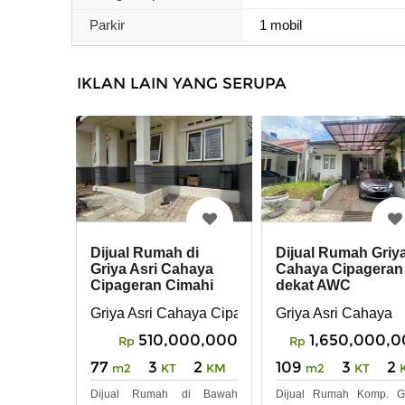
Parkir
1 mobil
IKLAN LAIN YANG SERUPA
Dijual Rumah di
Dijual Rumah Griy
Griya Asri Cahaya
Cahaya Cipageran
Cipageran Cimahi
dekat AWC
Griya Asri Cahaya Cipageran
Griya Asri Cahaya
510,000,000
1,650,000,
Rp
Rp
77
3
2
109
3
2
m2
KT
KM
m2
KT
Dijual Rumah di Bawah
Dijual Rumah Komp. Gr