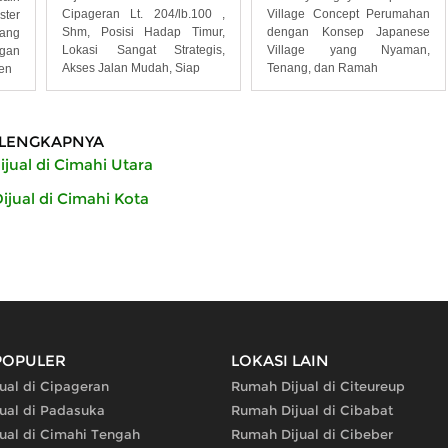
Cipageran Lt. 204/lb.100 ,
Village Concept Perumahan
ster
Shm, Posisi Hadap Timur,
dengan Konsep Japanese
ang
Lokasi Sangat Strategis,
Village yang Nyaman,
gan
Akses Jalan Mudah, Siap
Tenang, dan Ramah
en
LENGKAPNYA
jual di Cimahi Utara
jual di Cimahi Kota
POPULER
LOKASI LAIN
ual di Cipageran
Rumah Dijual di Citeureup
ual di Padasuka
Rumah Dijual di Cibabat
ual di Cimahi Tengah
Rumah Dijual di Cibeber