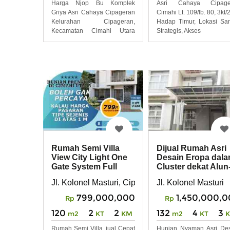
Harga Njop Bu Komplek
Asri Cahaya Cipage
Griya Asri Cahaya Cipageran
Cimahi Lt. 109/lb. 80, 3kt/
Kelurahan Cipageran,
Hadap Timur, Lokasi Sa
Kecamatan Cimahi Utara
Strategis, Akses
Kota
Rumah Semi Villa
Dijual Rumah Asri
View City Light One
Desain Eropa dal
Gate System Full
Cluster dekat Alun
Furnish
alun Cimahi
Jl. Kolonel Masturi, Cipageran, Cimahi Utara
Jl. Kolonel Masturi
799,000,000
1,450,000,
Rp
Rp
120
2
2
132
4
3
m2
KT
KM
m2
KT
Rumah Semi Villa ,jual Cepat
Hunian Nyaman Asri De