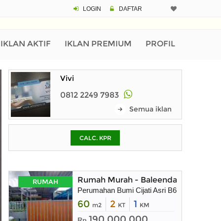
LOGIN
DAFTAR
CALCULATOR K
Harga Rp 1.
Pinjaman (PIN) 70
IKLAN AKTIF
IKLAN PREMIUM
PROFIL
Vivi
% /th
0812 2249 7983
Semua iklan
O
CALC. KPR
Untuk hasil simulasi lai
pada kotak-kotak
Simpan Bun
Rumah Murah - Baleendah Bandung
RUMAH
Perumahan Bumi Cijati Asri B64 Desa War
60
2
1
m2
KT
KM
190.000.000
Rp