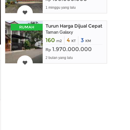
1 minggu yang lalu
Turun Harga Dijual Cepat Rumah 2 La
RUMAH
Taman Galaxy
160
4
3
m2
KT
KM
1.970.000.000
Rp
2 bulan yang lalu