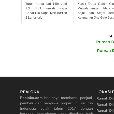
Turun Harga dari 1.5m Jadi
Klasik Eropa Dalam Clu
1.3m Full Furnish .siapa
Mewah dengan Udara y
Cepat Dia Dapat,type 80/120
Sejuk dan Segar den
2 Lantai,jalur
Keamanan One Gate Syst
SE
Rumah Di
Rumah Di
REALOKA
LOKASI 
Realoka.com
berupaya membantu penjual,
Rumah Dij
pembeli dan penyewa properti di seluruh
Rumah Dij
Indonesia sejak tahun 2017 dengan
Rumah Dij
berbagai kemudahan yang diberikan baik