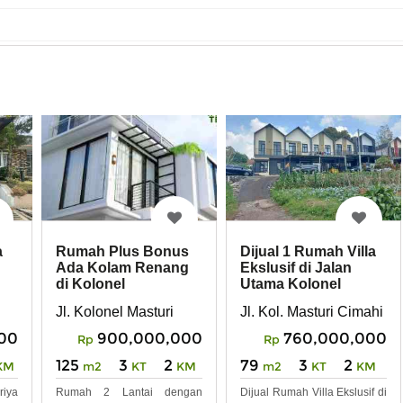
a
Dijual 1 Rumah Villa
Rumah Plus Bonus
Ekslusif di Jalan
Ada Kolam Renang
Utama Kolonel
di Kolonel
Masturi Cimahi
Jl. Kol. Masturi Cimahi
Jl. Kolonel Masturi
000
760,000,000
900,000,000
Rp
Rp
79
3
2
125
3
2
KM
m2
KT
KM
m2
KT
KM
iya
Dijual Rumah Villa Ekslusif di
Rumah 2 Lantai dengan