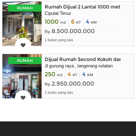
Rumah Dijual 2 Lantai 1000 meter di 
RUMAH
Ciputat Timur
1000
6
4
m2
KT
KM
8.500.000.000
Rp
1 bulan yang lalu
Dijual Rumah Second Kokoh dan Teraw
RUMAH
Jl gunung raya , tangerang selatan
250
4
4
m2
KT
KM
2.950.000.000
Rp
1 bulan yang lalu