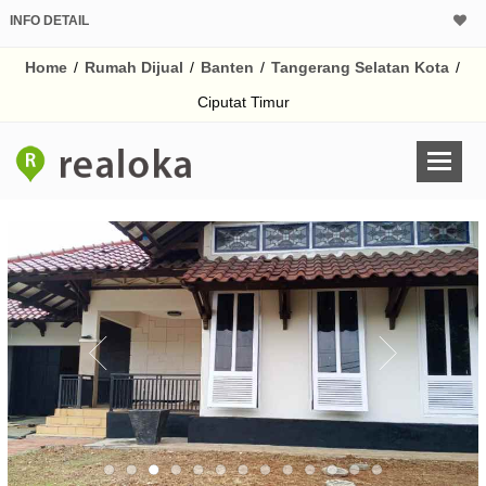
INFO DETAIL
CALCULATOR K
Home
/
Rumah Dijual
/
Banten
/
Tangerang Selatan Kota
/
Harga Rp 7.
Pinjaman (PIN) 70%
Ciputat Timur
% /th
O
Untuk hasil simulasi lai
pada kotak-kotak
Simpan Bun