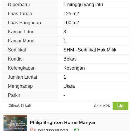
Diperbarui
1 minggu yang lalu
Luas Tanah
125 m2
Luas Bangunan
100 m2
Kamar Tidur
3
Kamar Mandi
1
Sertifikat
SHM - Sertifikat Hak Milik
Kondisi
Bekas
Kelengkapan
Kosongan
Jumlah Lantai
1
Menghadap
Utara
Parkir
-
Dilihat 51 kali
Calc. KPR
Philip Brighton Home Manyar
08123085022