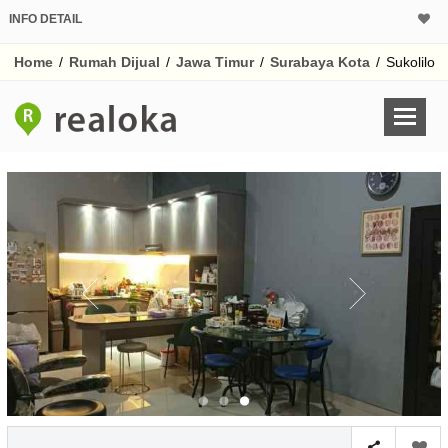
INFO DETAIL
CALCULATOR K
Home
/
Rumah Dijual
/
Jawa Timur
/
Surabaya Kota
/
Sukolilo
Harga Rp 1.
Pinjaman (PIN) 70
% /th
O
Untuk hasil simulasi lai
pada kotak-kotak
Simpan Bun