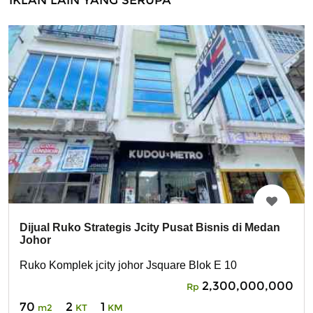
Dijual Ruko Strategis Jcity Pusat Bisnis di Medan
Johor
Ruko Komplek jcity johor Jsquare Blok E 10
2,300,000,000
Rp
70
2
1
m2
KT
KM