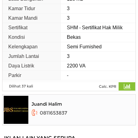
Kamar Tidur
3
Kamar Mandi
3
Sertifikat
SHM - Sertifikat Hak Milik
Kondisi
Bekas
Kelengkapan
Semi Furnished
Jumlah Lantai
3
Daya Listrik
2200 VA
Parkir
-
Dilihat 37 kali
Calc. KPR
Juandi Halim
0811653837
IKLAN LAIN YANG SERUPA