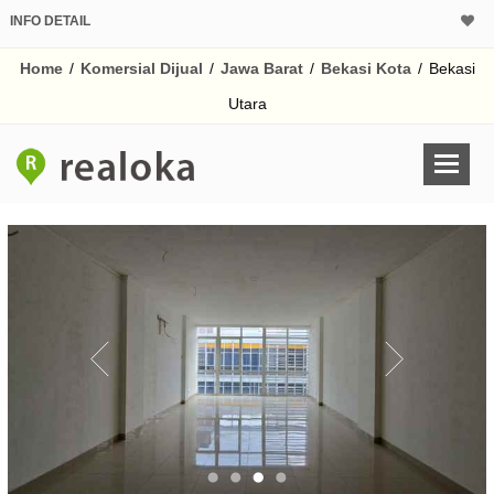
INFO DETAIL
CALCULATOR K
Home
/
Komersial Dijual
/
Jawa Barat
/
Bekasi Kota
/
Bekasi
Harga Rp 3.
Pinjaman (PIN) 70%
Utara
% /th
O
Untuk hasil simulasi lai
pada kotak-kotak
Simpan Bun