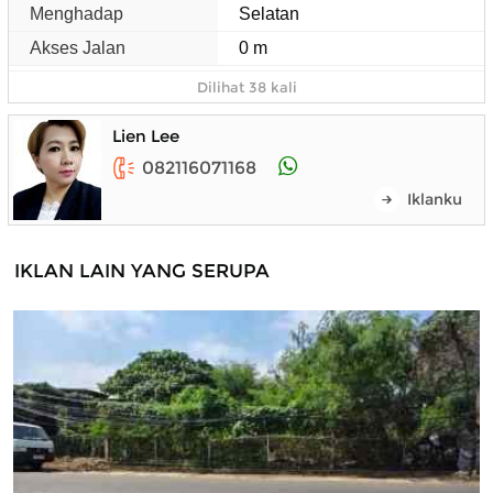
Menghadap
Selatan
Akses Jalan
0 m
Dilihat 38 kali
Lien Lee
082116071168
Iklanku
IKLAN LAIN YANG SERUPA