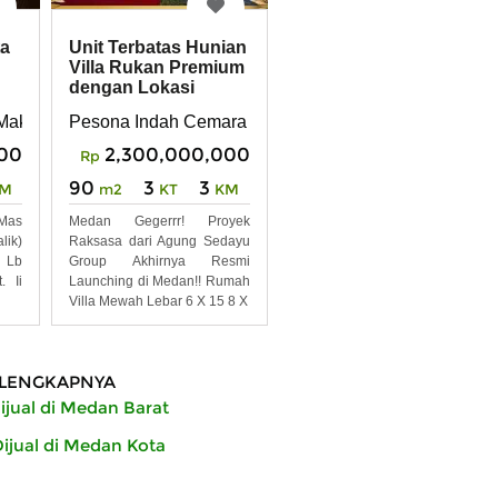
ta
Unit Terbatas Hunian
Villa Rukan Premium
dengan Lokasi
Strategis
Makmur Adam Malik
Pesona Indah Cemara
00
2,300,000,000
Rp
90
3
3
M
m2
KT
KM
 Mas
Medan Gegerrr! Proyek
lik)
Raksasa dari Agung Sedayu
 Lb
Group Akhirnya Resmi
. Ii
Launching di Medan!! Rumah
Villa Mewah Lebar 6 X 15 8 X
LENGKAPNYA
jual di Medan Barat
jual di Medan Kota