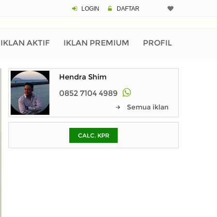
LOGIN
DAFTAR
CALCULATOR K
Harga Rp 2.
Pinjaman (PIN) 70%
IKLAN AKTIF
IKLAN PREMIUM
PROFIL
Hendra Shim
% /th
0852 7104 4989
Semua iklan
O
CALC. KPR
Untuk hasil simulasi lai
pada kotak-kotak
Simpan Bun