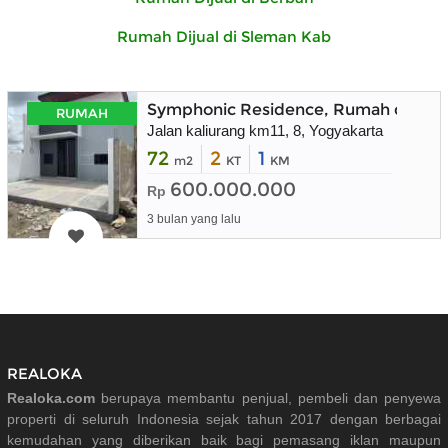
Rumah Dijual di Sleman Kab
Symphonic Residence, Rumah dekat 
RUMAH
Jalan kaliurang km11, 8, Yogyakarta
72
2
1
m2
KT
KM
600.000.000
Rp
3 bulan yang lalu
REALOKA
Realoka.com
berupaya membantu penjual, pembeli dan penyewa
properti di seluruh Indonesia sejak tahun 2017 dengan berbagai
kemudahan yang diberikan baik bagi pemasang iklan maupun