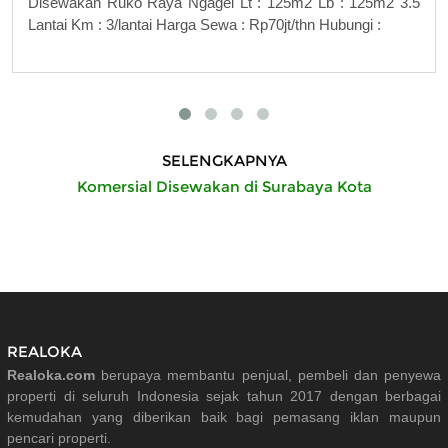
Disewakan Ruko Raya Ngagel Lt : 125m2 Lb : 125m2 3.5
Lantai Km : 3/lantai Harga Sewa : Rp70jt/thn Hubungi :
SELENGKAPNYA
Komersial Disewakan di Surabaya Kota
REALOKA
Realoka.com
berupaya membantu penjual, pembeli dan penyewa
properti di seluruh Indonesia sejak tahun 2017 dengan berbagai
kemudahan yang diberikan baik bagi pemasang iklan maupun
pencari properti.