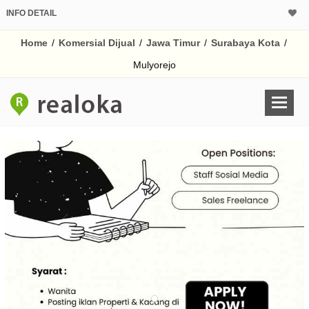
INFO DETAIL
CALCULATOR K
Home
/
Komersial Dijual
/
Jawa Timur
/
Surabaya Kota
/
Harga Rp 
Pinjaman (PIN) 70
Mulyorejo
% /th
O
Untuk hasil simulasi lai
pada kotak-kotak
Simpan Bun