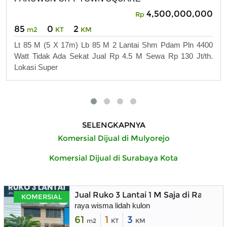
4,500,000,000
Rp
85
0
2
m2
KT
KM
Lt 85 M (5 X 17m) Lb 85 M 2 Lantai Shm Pdam Pln 4400
Watt Tidak Ada Sekat Jual Rp 4.5 M Sewa Rp 130 Jt/th.
Lokasi Super
SELENGKAPNYA
Komersial Dijual di Mulyorejo
Komersial Dijual di Surabaya Kota
Jual Ruko 3 Lantai 1 M Saja di Raya W
KOMERSIAL
raya wisma lidah kulon
61
1
3
m2
KT
KM