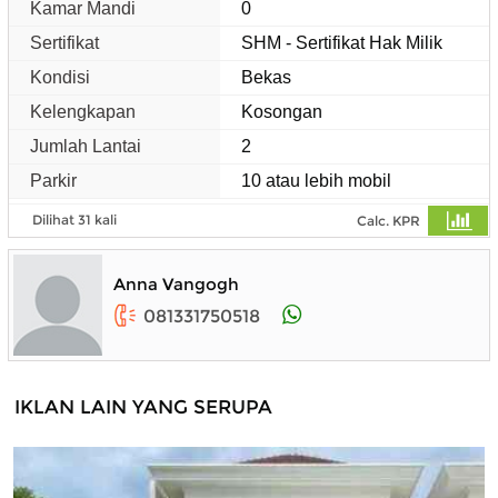
Kamar Mandi
0
Sertifikat
SHM - Sertifikat Hak Milik
Kondisi
Bekas
Kelengkapan
Kosongan
Jumlah Lantai
2
Parkir
10 atau lebih mobil
Dilihat 31 kali
Calc. KPR
Anna Vangogh
081331750518
IKLAN LAIN YANG SERUPA