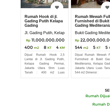
Rumah Hook di jl.
Rumah Mewah Ful
Gading Putih Kelapa
Furnished di Bukit
Gading
Gading Mediterani
Kelapa Gading
Jl. Gading Putih, Kelapa Gading, Jakarta Utara
Bukit Gading Medite
11,000,000,000
22,000,000,
Rp
Rp
400
8
4
544
5
5
m2
KT
KM
m2
KT
Dijual Rumah Hook 2,5
Dijual Rumah Mewah Fu
Lantai di Jl. Gading Putih,
Furnished di Bukit Ga
Kelapa Gading Permai,
Mediterania, Kelapa Gad
Jakarta Utara Shm Luas
Jakarta Utara Luas Tan
Tanah : 400 m2 Luas
544 m2 Dimensi :
Bangunan
SE
Rumah Dijual
Rumah Dij