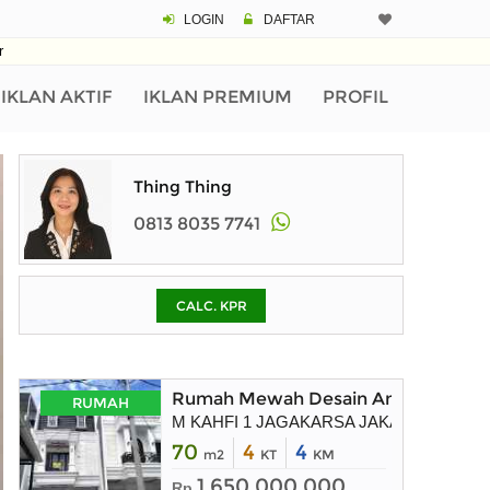
LOGIN
DAFTAR
CALCULATOR K
r
Harga Rp 3.
Pinjaman (PIN) 70%
IKLAN AKTIF
IKLAN PREMIUM
PROFIL
% /th
Thing Thing
0813 8035 7741
O
CALC. KPR
Untuk hasil simulasi lai
pada kotak-kotak
Simpan Bun
Rumah Mewah Desain American Clasi
RUMAH
M KAHFI 1 JAGAKARSA JAKARTA SELAT
70
4
4
m2
KT
KM
1.650.000.000
Rp