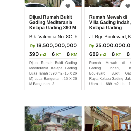
Dijual Rumah Bukit
Rumah Mewah di
Gading Mediterania
Villa Gading Indah,
Kelapa Gading 390 M
Kelapa Gading
Mewah Gagah
Blk. Valencia No. 8C, RT. 12 RW. 16, Klp. Gading
Jl. Bgr. Boulevard, 
18,500,000,000
25,000,000,
Rp
Rp
390
6
8
689
8
8
m2
KT
KM
m2
KT
Dijual Rumah Bukit Gading
Rumah Mewah di Vi
Mediterania Kelapa Gading
Gading Indah, Ja
Luas Tanah : 390 m2 (15 X 26
Boulevard Bukit Gad
M) Luas Bangunan : 15 X 26
Raya, Kelapa Gading, Jak
M Bangunan : 3
Utara. Lt :689 m2 Lb : 
m2