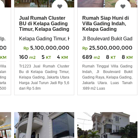
Jual Rumah Cluster
Rumah Siap Huni di
BU di Kelapa Gading
Villa Gading Indah,
Timur, Kelapa Gading
Kelapa Gading
 Bar. , Kec. Klp. Gading, Jkt Utara, Daerah Khusus Ibukota Jak
Kelapa Gading Timur, Kelapa Gading, Jakarta Utara
Jl Boulevard Bukit Gadin
Klp. Gading Barat, Jakarta Utara
5,100,000,000
25,500,000,000
000
Rp
Rp
160
5
4
689
8
8
m2
KT
KM
m2
KT
KM
KM
Tr1223 Jual Rumah Cluster
Rumah Tinggal Villa Gading
lla
Bu di Kelapa Gading Timur,
Indah, Jl Boulevard Bukit
lan
Kelapa Gading, Jakarta Utara
Gading Raya, Kelapa Gading,
ing
Harga Jual Turun Jadi Rp 5,6
Jakarta Utara. Luas Tanah
arta
dari Rp 5.8m
:689 m2 Luas
1500