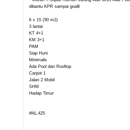
dibantu KPR sampai goalll
6 x 15 (90 m2)
3 lantai
KT 4+1
KM 3+1
PAM
Siap Huni
Minimalis
Ada Pool dan Rooftop
Carpot 1
Jalan 2 Mobil
SHM
Hadap Timur
#NL.425