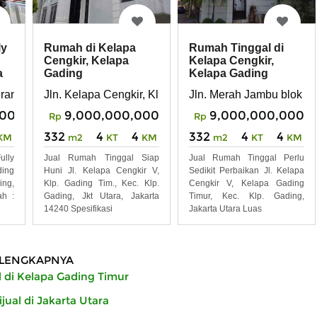
ly
Rumah di Kelapa
Rumah Tinggal di
Cengkir, Kelapa
Kelapa Cengkir,
a
Gading
Kelapa Gading
rania Kelapa Gading Jakarta Utara
Jln. Kelapa Cengkir, Klp. Gading Tim. , Kec. Klp. Gadi
Jln. Merah Jambu blok E, 
000
9,000,000,000
9,000,000,000
Rp
Rp
332
4
4
332
4
4
KM
m2
KT
KM
m2
KT
KM
lly
Jual Rumah Tinggal Siap
Jual Rumah Tinggal Perlu
ding
Huni Jl. Kelapa Cengkir V,
Sedikit Perbaikan Jl. Kelapa
ing,
Klp. Gading Tim., Kec. Klp.
Cengkir V, Kelapa Gading
ah :
Gading, Jkt Utara, Jakarta
Timur, Kec. Klp. Gading,
14240 Spesifikasi
Jakarta Utara Luas
LENGKAPNYA
 di Kelapa Gading Timur
ual di Jakarta Utara