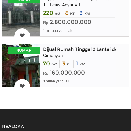
JL. Leuwi Anyar VII
220
8
3
m2
KT
KM
2.800.000.000
Rp
1 minggu yang lalu
Dijual Rumah Tinggal 2 Lantai denga
RUMAH
Cimenyan
70
3
1
m2
KT
KM
160.000.000
Rp
3 bulan yang lalu
REALOKA