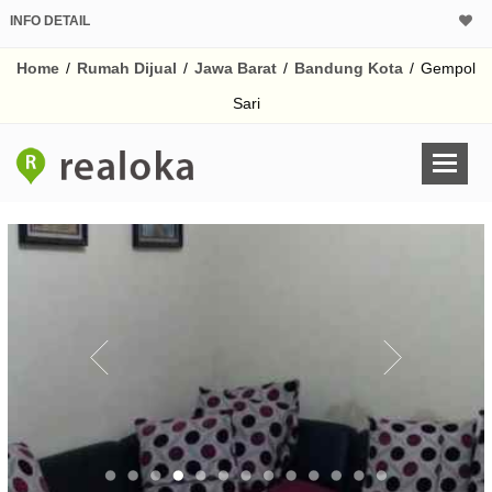
INFO DETAIL
CALCULATOR K
Home
/
Rumah Dijual
/
Jawa Barat
/
Bandung Kota
/
Gempol
Harga Rp 8
Pinjaman (PIN) 70
Sari
% /th
O
Untuk hasil simulasi lai
pada kotak-kotak
Simpan Bun