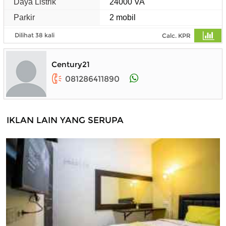
Daya Listrik
24000 VA
Parkir
2 mobil
Dilihat 38 kali
Calc. KPR
Century21
081286411890
IKLAN LAIN YANG SERUPA