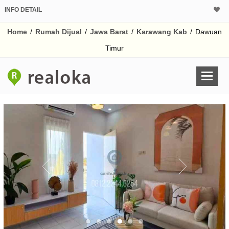
INFO DETAIL
CALCULATOR K
Home
/
Rumah Dijual
/
Jawa Barat
/
Karawang Kab
/
Dawuan
Harga Rp 1
Pinjaman (PIN) 70
Timur
% /th
O
Untuk hasil simulasi lai
pada kotak-kotak
Simpan Bun