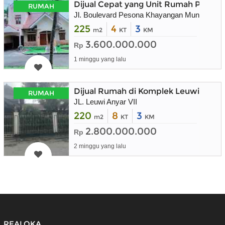
Dijual Cepat yang Unit Rumah Peson
RUMAH
Jl. Boulevard Pesona Khayangan Mungil 1 No
225
4
3
m2
KT
KM
3.600.000.000
Rp
1 minggu yang lalu
Dijual Rumah di Komplek Leuwi Anya
RUMAH
JL. Leuwi Anyar VII
220
8
3
m2
KT
KM
2.800.000.000
Rp
2 minggu yang lalu
REALOKA