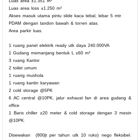
Luas area ±1.351 m²
Luas area loss ±1.250 m²
Akses masuk utama pintu slide kaca tebal, lebar 5 mtr
PDAM dengan tandon bawah & torren atas.
Area parkir luas.
1 ruang panel elektrik ready utk daya 240.000VA
1 Gudang memanjang bentuk L ±60 m²
3 ruang Kantor
2 toilet umum
1 ruang mushola
1 ruang kantin karyawan
2 cold storage @5PK
6 AC central @10PK, jalur exhaust fan di area gudang &
office
1 Baris chiller ±20 meter & cold storage dengan 3 mesin
@10PK.
Disewakan (800jt per tahun utk 10 ruko) nego fleksibel.