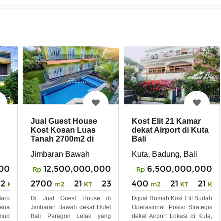
Kost Elit 21 Kamar
Jual Guest House
dekat Airport di Kuta
Kost Kosan Luas
Bali
Tanah 2700m2 di
Jimbaran
Kuta, Badung, Bali
Jimbaran Bawah
00
6,500,000,000
12,500,000,000
Rp
Rp
22
400
21
21
2700
21
23
KM
m2
KT
KM
m2
KT
KM
Baru
Dijual Rumah Kost Elit Sudah
Di Jual Guest House di
cana
Operasional Posisi Strategis
Jimbaran Bawah dekat Hotel
ud
dekat Airport Lokasi di Kuta,
Bali Paragon Letak yang