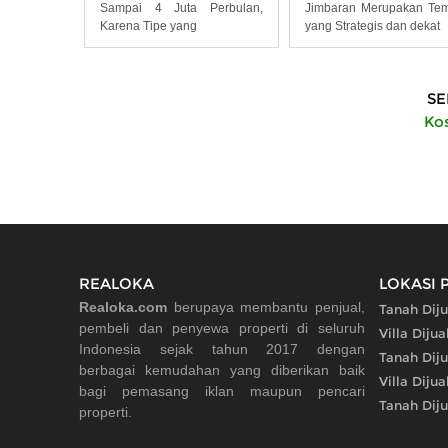
Sampai 4 Juta Perbulan,
Jimbaran Merupakan Te
Karena Tipe yang
yang Strategis dan dekat
SE
Kos
REALOKA
LOKASI 
Realoka.com
berupaya membantu penjual,
Tanah Diju
pembeli dan penyewa properti di seluruh
Villa Diju
Indonesia sejak tahun 2017 dengan
Tanah Dij
berbagai kemudahan yang diberikan baik
Villa Diju
bagi pemasang iklan maupun pencari
Tanah Dij
properti.