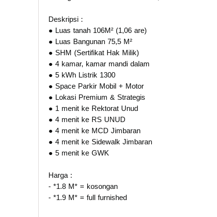
Deskripsi :
● Luas tanah 106M² (1,06 are)
● Luas Bangunan 75,5 M²
● SHM (Sertifikat Hak Milik)
● 4 kamar, kamar mandi dalam
● 5 kWh Listrik 1300
● Space Parkir Mobil + Motor
● Lokasi Premium & Strategis
● 1 menit ke Rektorat Unud
● ⁠4 menit ke RS UNUD
● ⁠4 menit ke MCD Jimbaran
● ⁠4 menit ke Sidewalk Jimbaran
● ⁠5 menit ke GWK
Harga :
- *1.8 M* = kosongan
- ⁠*1.9 M* = full furnished