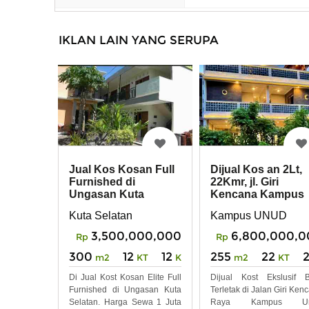
IKLAN LAIN YANG SERUPA
Jual Kos Kosan Full
Dijual Kos an 2Lt,
Furnished di
22Kmr, jl. Giri
Ungasan Kuta
Kencana Kampus
Selatan
UNUD Jimbaran
Kuta Selatan
Kampus UNUD
3,500,000,000
6,800,000,0
Rp
Rp
300
12
12
255
22
m2
KT
KM
m2
KT
Di Jual Kost Kosan Elite Full
Dijual Kost Ekslusif 
Furnished di Ungasan Kuta
Terletak di Jalan Giri Ken
Selatan. Harga Sewa 1 Juta
Raya Kampus Un