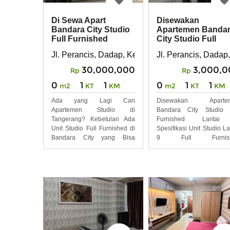
Di Sewa Apart
Disewakan
Bandara City Studio
Apartemen Banda
Full Furnished
City Studio Full
Furnished
Jl. Perancis, Dadap, Kecamatan Kosambi, Kabup
Jl. Perancis, Dada
30,000,000
3,000,0
Rp
Rp
0
1
1
0
1
1
m2
KT
KM
m2
KT
KM
Ada yang Lagi Cari
Disewakan Aparte
Apartemen Studio di
Bandara City Studio F
Tangerang? Kebetulan Ada
Furnished Lanta
Unit Studio Full Furnished di
Spesifikasi Unit Studio La
Bandara City yang Bisa
9 Full Furnish
Disewa
Kelengkapan