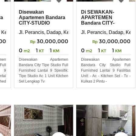
Disewakan
Di SEWAKAN-
ra
Apartemen Bandara
APARTEMEN
CITY-STUDIO
Bandara CITY-
STUDIO-SEWA
aten Tangerang, Banten 15211.
p, Kecamatan Kosambi, Kabupaten Tangerang, Banten 15211.
Jl. Perancis, Dadap, Kecamatan Kosambi, Kabupaten
Jl. Perancis, Dadap, Ke
00
30,000,000
30,000,000
Rp
Rp
0
1
1
0
1
1
m2
KT
KM
m2
KT
KM
men
Disewakan Apartemen
Disewakan Apartemen
ull
Bandara City Tipe Studio Full
Bandara City Studio Full
i 9
Furnished Lantai 9 Spesifik:
Furnished Lantai 9 Fasilitas
ntai
Tipe Studio Ac 1 Unit Kitchen
Unit: - Ac - Kitchen Set - Tv -
ed
Set Lengkap Tv
Kulkas 2 Pintu -