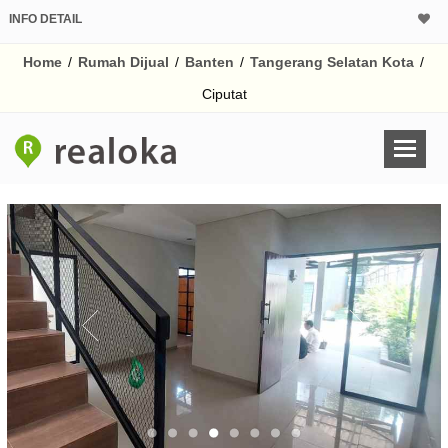
INFO DETAIL
CALCULATOR K
Home
/
Rumah Dijual
/
Banten
/
Tangerang Selatan Kota
/
Harga Rp 9
Pinjaman (PIN) 70
Ciputat
% /th
O
Untuk hasil simulasi lai
pada kotak-kotak
Simpan Bun