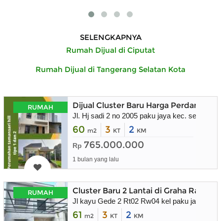
SELENGKAPNYA
Rumah Dijual di Ciputat
Rumah Dijual di Tangerang Selatan Kota
Dijual Cluster Baru Harga Perdana Uni
RUMAH
Jl. Hj sadi 2 no 2005 paku jaya kec. serpong
60
3
2
m2
KT
KM
765.000.000
Rp
1 bulan yang lalu
Cluster Baru 2 Lantai di Graha Raya 
RUMAH
Jl kayu Gede 2 Rt02 Rw04 kel paku jaya kec 
61
3
2
m2
KT
KM