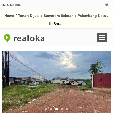
INFO DETAIL
CALCULATOR K
Home
/
Tanah Dijual
/
Sumatera Selatan
/
Palembang Kota
/
Harga
Pinjaman (PIN) 70
Ilir Barat I
% /th
O
Untuk hasil simulasi lai
pada kotak-kotak
Simpan Bun