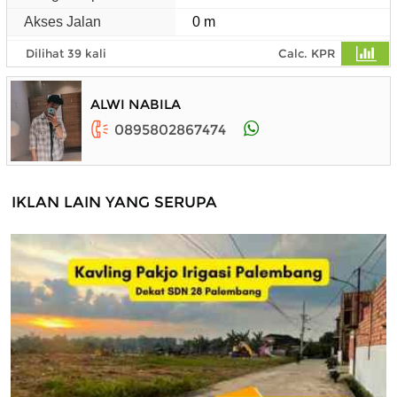
Akses Jalan
0 m
Dilihat 39 kali
Calc. KPR
ALWI NABILA
0895802867474
IKLAN LAIN YANG SERUPA