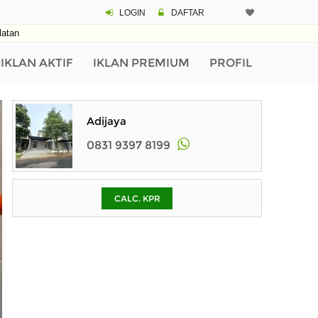
LOGIN
DAFTAR
CALCULATOR K
latan
Harga Rp 1.
Pinjaman (PIN) 70
IKLAN AKTIF
IKLAN PREMIUM
PROFIL
% /th
Adijaya
0831 9397 8199
O
CALC. KPR
Untuk hasil simulasi lai
pada kotak-kotak
Simpan Bun