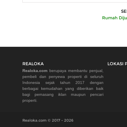
SE
Rumah Diju
REALOKA
LOKASI 
Realoka.com
berupaya membantu penjual,
pembeli dan penyewa properti di seluruh
Indonesia sejak tahun 2017 dengan
berbagai kemudahan yang diberikan baik
bagi pemasang iklan maupun pencari
properti.
Realoka.com © 2017 - 2026