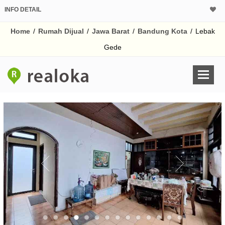
INFO DETAIL
CALCULATOR K
Home
/
Rumah Dijual
/
Jawa Barat
/
Bandung Kota
/
Lebak
Harga Rp 18
Pinjaman (PIN) 70% 
Gede
% /th
O
Untuk hasil simulasi lai
pada kotak-kotak
Simpan Bun