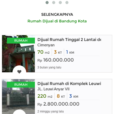
SELENGKAPNYA
Rumah Dijual di Bandung Kota
Dijual Rumah Tinggal 2 Lantai denga
RUMAH
Cimenyan
70
3
1
m2
KT
KM
160.000.000
Rp
3 bulan yang lalu
Dijual Rumah di Komplek Leuwi Anya
RUMAH
JL. Leuwi Anyar VII
220
8
3
m2
KT
KM
2.800.000.000
Rp
2 minggu yang lalu