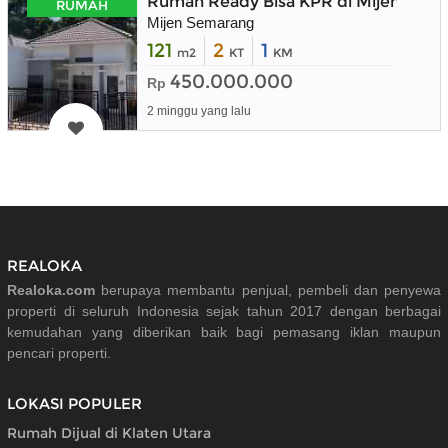
Rumah Ready Bisa KPR di Mijen Sem
RUMAH
Mijen Semarang
121
2
1
m2
KT
KM
450.000.000
Rp
2 minggu yang lalu
REALOKA
Realoka.com
berupaya membantu penjual, pembeli dan penyewa
properti di seluruh Indonesia sejak tahun 2017 dengan berbagai
kemudahan yang diberikan baik bagi pemasang iklan maupun
pencari properti.
LOKASI POPULER
Rumah Dijual di Klaten Utara