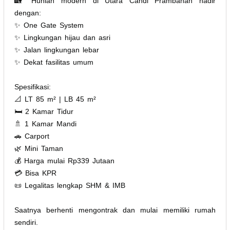
🏡 Hunian modern di Utara Candi Prambanan hadir
dengan:
✨ One Gate System
✨ Lingkungan hijau dan asri
✨ Jalan lingkungan lebar
✨ Dekat fasilitas umum
Spesifikasi:
📐 LT 85 m² | LB 45 m²
🛏 2 Kamar Tidur
🚿 1 Kamar Mandi
🚗 Carport
🌿 Mini Taman
💰 Harga mulai Rp339 Jutaan
💳 Bisa KPR
📜 Legalitas lengkap SHM & IMB
Saatnya berhenti mengontrak dan mulai memiliki rumah
sendiri.