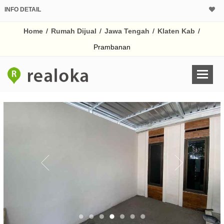
INFO DETAIL
CALCULATOR K
Home
/
Rumah Dijual
/
Jawa Tengah
/
Klaten Kab
/
Harga Rp 3
Pinjaman (PIN) 70
Prambanan
% /th
O
Untuk hasil simulasi lai
pada kotak-kotak
Simpan Bun