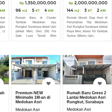
1,350,000,000
2,000,000,000
00
Rp
Rp
96
5
4
144
3
2
m2
KT
KM
m2
KT
KM
KM
Rumah Baru di Cluster
Rumah Murah Siap Huni di
ekat
Tambak Medokan Ayu
Perumahan Ykp Medokan
nan
Rungkut Surabaya dekat Upn
Asri Rungkut Surabaya (dekat
gka
(dekat Merr, Oerr, Dll) For
Raya Merr, Akses Tol Tambak
_ Lt
Sale Luas Tanah 96m
Sumur, Stikom, Upn,
(dimensi
nah
Rumah Baru Gress 2
Premium NEW
Lantai Medokan Asri
Minimalis 1M-an di
Rungkut, Surabaya
Medokan Asri
ar
Timur
Rungkut
Medokan Asri
Medokan Asri