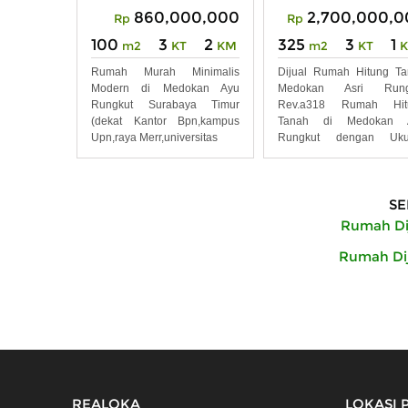
860,000,000
2,700,000,0
Rp
Rp
100
3
2
325
3
1
m2
KT
KM
m2
KT
Rumah Murah Minimalis
Dijual Rumah Hitung T
Modern di Medokan Ayu
Medokan Asri Rung
Rungkut Surabaya Timur
Rev.a318 Rumah Hit
(dekat Kantor Bpn,kampus
Tanah di Medokan A
Upn,raya Merr,universitas
Rungkut dengan Uku
Tanah
SE
Rumah Di
Rumah Dij
REALOKA
LOKASI 