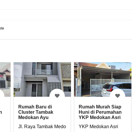
te
Rumah Baru di
Rumah Murah Siap
Cluster Tambak
Huni di Perumahan
n
Medokan Ayu
YKP Medokan Asri
Rungkut Surabaya
Rungkut Surabaya
Jl. Raya Tambak Medokan Ayu
YKP Medokan Asri
dekat UPN