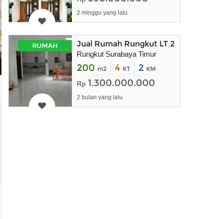
2 minggu yang lalu
Jual Rumah Rungkut LT 200m Surab
RUMAH
Rungkut Surabaya Timur
200
4
2
m2
KT
KM
1.300.000.000
Rp
2 bulan yang lalu