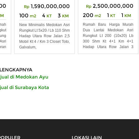
00
2,500,000,000
1,590,000,000
Rp
Rp
200
1
1
100
4
3
KM
m2
KT
KM
m2
KT
KM
anah
Rumah Baru Harga Murah
New Minimalis Medokan Asri
kut
Dua Lantai Medokan Asri
Rungkut Lt 5x20 / Lb 110 Shm
ung
Rungkut Lt 200 (10x20) Lb
Hadap Utara Row Jalan 2,5
sri
300 Shm Kt 4+1 Km 4+1
Mobil Kt 4 / Km 3 Closet Toto,
ran
Hadap Utara Row Jalan 3
Galvalum,
Mobil
LENGKAPNYA
jual di Medokan Ayu
ual di Surabaya Kota
POPULER
LOKASI LAIN