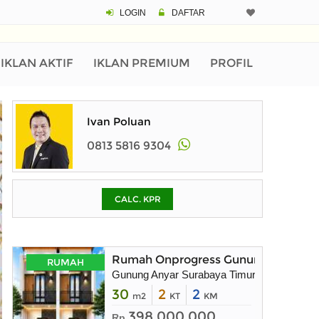
LOGIN
DAFTAR
CALCULATOR K
Harga Rp 1.
Pinjaman (PIN) 70%
IKLAN AKTIF
IKLAN PREMIUM
PROFIL
% /th
Ivan Poluan
0813 5816 9304
O
CALC. KPR
Untuk hasil simulasi lai
pada kotak-kotak
Simpan Bun
Rumah Onprogress Gunung Anyar Sur
RUMAH
Gunung Anyar Surabaya Timur
30
2
2
m2
KT
KM
398.000.000
Rp