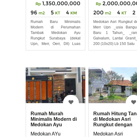
1,350,000,000
2,000,000,0
Rp
Rp
96
5
4
200
4
2
m2
KT
KM
m2
KT
Rumah Baru Minimalis
Medokan Asri Rungkut d
Modern di Perumahan
Merr Upn _usia Bangu
Tambak Medokan Ayu
Baru 1 Tahun_ _ran
Rungkut Surabaya (dekat
Galvalum, Lantai Granit
Upn, Merr, Oerr, Dll) Luas
200 (10x20) Lb 150 Satu
Tanah 96m
Rumah Murah
Rumah Hitung Ta
Minimalis Modern di
di Medokan Asri
Medokan Ayu
Rungkut dengan
Rungkut Surabaya
Ukuran Tanah Bes
Medokan AYu
Medokan Asri
Timur