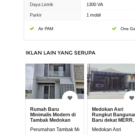
Daya Listrik
1300 VA
Parkir
1 mobil
Air PAM
One Ga
IKLAN LAIN YANG SERUPA
Rumah Baru
Medokan Asri
Minimalis Modern di
Rungkut Banguna
Tambak Medokan
Baru dekat MERR,
Ayu Rungkut
UPN
Perumahan Tambak Medokan Ayu Rungkut
Medokan Asri
Surabaya