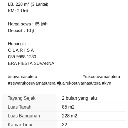
LB. 228 m² (3 Lantai)
KM: 2 Unit
Harga sewa : 65 jt/th
Deposit : 10 jt
Hubungi :
C L A R I S A
089 9988 1280
ERA FIESTA SUVARNA
#suvarnasutera #rukosuvarnasutera
#sewarukosuvarnasutera #jualrukosuvarnasutera #kvn
Tayang Sejak
2 bulan yang lalu
Luas Tanah
85 m2
Luas Bangunan
228 m2
Kamar Tidur
32