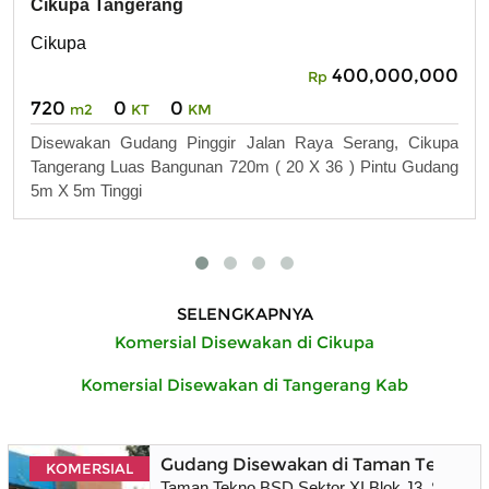
Cikupa Tangerang
Cikupa
400,000,000
Rp
720
0
0
m2
KT
KM
Disewakan Gudang Pinggir Jalan Raya Serang, Cikupa
Tangerang Luas Bangunan 720m ( 20 X 36 ) Pintu Gudang
5m X 5m Tinggi
SELENGKAPNYA
Komersial Disewakan di Cikupa
Komersial Disewakan di Tangerang Kab
Gudang Disewakan di Taman Tekno BSD
KOMERSIAL
Taman Tekno BSD Sektor XI Blok J3, Setu, So