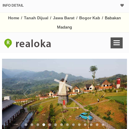
INFO DETAIL
CALCULATOR K
Home
/
Tanah Dijual
/
Jawa Barat
/
Bogor Kab
/
Babakan
Harga
Pinjaman (PIN) 70
Madang
% /th
O
Untuk hasil simulasi lai
pada kotak-kotak
Simpan Bun