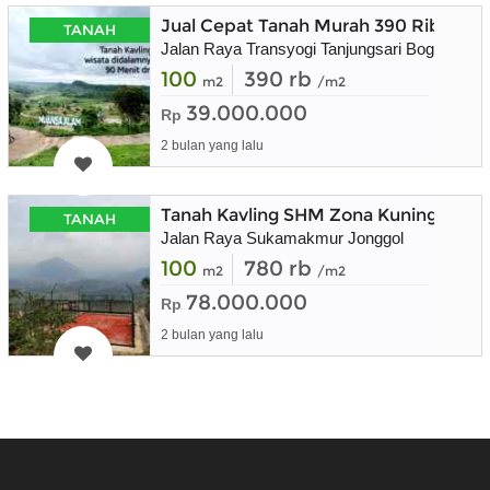
Jual Cepat Tanah Murah 390 Ribu Perm
TANAH
Jalan Raya Transyogi Tanjungsari Bogor
100
390 rb
m2
/m2
39.000.000
Rp
2 bulan yang lalu
Tanah Kavling SHM Zona Kuning Bisa 
TANAH
Jalan Raya Sukamakmur Jonggol
100
780 rb
m2
/m2
78.000.000
Rp
2 bulan yang lalu