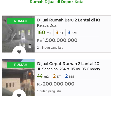
Rumah Dijual di Depok Kota
Dijual Rumah Baru 2 Lantai di Kelapa
RUMAH
Kelapa Dua
160
3
3
m2
KT
KM
1.500.000.000
Rp
2 minggu yang lalu
Dijual Cepat Rumah 2 Lantai 200 juta
RUMAH
Jl. Saban no. 254 rt. 05 rw. 05 Cilodong Depok
44
2
2
m2
KT
KM
200.000.000
Rp
1 bulan yang lalu