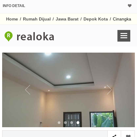
INFO DETAIL
CALCULATOR K
Home
/
Rumah Dijual
/
Jawa Barat
/
Depok Kota
/
Cinangka
Harga Rp 5
Pinjaman (PIN) 70
% /th
O
Untuk hasil simulasi lai
pada kotak-kotak
Simpan Bun