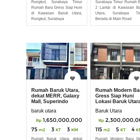
Rungkut, Surabaya Timur
Surabaya Timur Rumah 
Rumah Baru Gress Siap Huni
2 Lantai di Kawasan B
di Kawasan Baruk Utara,
Utara, Surabaya Tim
Rungkut, Surabaya
Berada di Main Road
Rumah Baruk Utara,
Rumah Modern Ba
dekat MERR, Galaxy
Gress Siap Huni
Mall, Superindo
Lokasi Baruk Utar
Rungkut Surabaya
baruk utara
Baruk Utara
1,650,000,000
2,300,000,0
Rp
Rp
75
3
3
115
5
4
m2
KT
KM
m2
KT
K
Rumah Baruk Utara, dekat
Rumah Modern Baru Gr