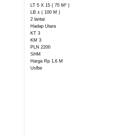
LT 5 X 15 ( 75 M² )
LB ± ( 100 M )
2 lantai
Hadap Utara
KT 3
KM 3
PLN 2200
SHM
Harga Rp 1.6 M
Usfbe