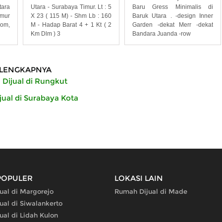
tara
Utara - Surabaya Timur. Lt : 5
Baru Gress Minimalis di
mur
X 23 ( 115 M) - Shm Lb : 160
Baruk Utara . -design Inner
kom,
M - Hadap Barat 4 + 1 Kt ( 2
Garden -dekat Merr -dekat
Km Dlm ) 3
Bandara Juanda -row
LENGKAPNYA
Dijual di Rungkut
ual di Surabaya Kota
POPULER
LOKASI LAIN
ual di Margorejo
Rumah Dijual di Made
ual di Siwalankerto
al di Lidah Kulon