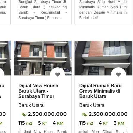
Baru
Rungkut Surabaya Timur Jl.
Surabaya Siap Huni Model
aruk
Baruk Utara ( Kel.kedung
Minimalis Rumah Siap Huni
ur,
Baruk - Kec.rungkut -
dengan Desain Minimalis ini
Surabaya Timur ) Bonus : -
Berlokasi di
ru
Dijual New House
Dijual Rumah Baru
Baruk Utara -
Gress Minimalis di
a
Surabaya Timur
Baruk Utara
Baruk Utara
Baruk Utara
00
2,300,000,000
2,300,000,000
Rp
Rp
115
5
4
115
4
3
M
m2
KT
KM
m2
KT
KM
ess
di Jual New House Baruk
dekat Merr Dijual Rumah