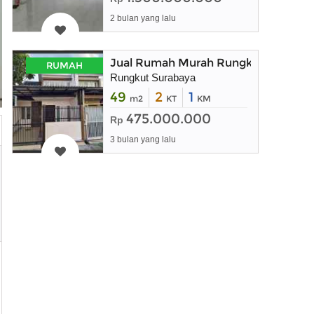
2 bulan yang lalu
Jual Rumah Murah Rungkut Surabay
RUMAH
Rungkut Surabaya
49
2
1
m2
KT
KM
475.000.000
Rp
3 bulan yang lalu