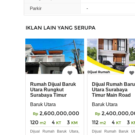
Parkir
-
IKLAN LAIN YANG SERUPA
Rumah Dijual Baruk
Dijual Rumah Bar
Utara Rungkut
Utara Surabaya
Surabaya Timur
Timur Main Road
dekat MERR Baru
Baruk Utara
Baruk Utara
Gres
2,600,000,000
2,400,000,0
Rp
Rp
120
4
3
112
4
3
m2
KT
KM
m2
KT
K
Dijual Rumah Baruk Utara,
Dijual Rumah Baruk Ut