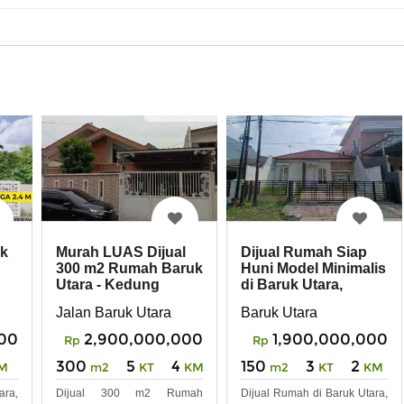
uk
Murah LUAS Dijual
Dijual Rumah Siap
300 m2 Rumah Baruk
Huni Model Minimalis
Utara - Kedung
di Baruk Utara,
Baruk - Rungkut
Surabaya
Jalan Baruk Utara
Baruk Utara
00
2,900,000,000
1,900,000,000
Rp
Rp
300
5
4
150
3
2
M
m2
KT
KM
m2
KT
KM
ara,
Dijual 300 m2 Rumah
Dijual Rumah di Baruk Utara,