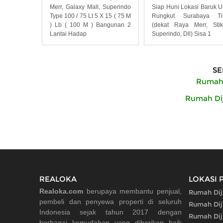
Merr, Galaxy Mall, Superindo
Siap Huni Lokasi Baruk U
Type 100 / 75 Lt 5 X 15 ( 75 M
Rungkut Surabaya Ti
) Lb ( 100 M ) Bangunan 2
(dekat Raya Merr, Sti
Lantai Hadap
Superindo, Dll) Sisa 1
SE
Rumah 
Rumah Dij
REALOKA
LOKASI 
Realoka.com
berupaya membantu penjual,
Rumah Dij
pembeli dan penyewa properti di seluruh
Rumah Dij
Indonesia sejak tahun 2017 dengan
Rumah Diju
berbagai kemudahan yang diberikan baik