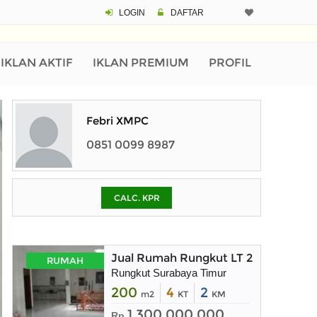
LOGIN
DAFTAR
CALCULATOR K
Harga Rp 1.
Pinjaman (PIN) 70%
IKLAN AKTIF
IKLAN PREMIUM
PROFIL
% /th
Febri XMPC
0851 0099 8987
O
CALC. KPR
Untuk hasil simulasi lai
pada kotak-kotak
Simpan Bun
Jual Rumah Rungkut LT 200m Surab
RUMAH
Rungkut Surabaya Timur
200
4
2
m2
KT
KM
1.300.000.000
Rp