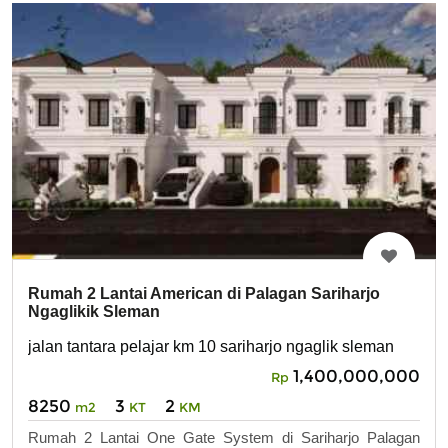
Rumah 2 Lantai American di Palagan Sariharjo
Ngaglikik Sleman
jalan tantara pelajar km 10 sariharjo ngaglik sleman
1,400,000,000
Rp
8250
3
2
m2
KT
KM
Rumah 2 Lantai One Gate System di Sariharjo Palagan