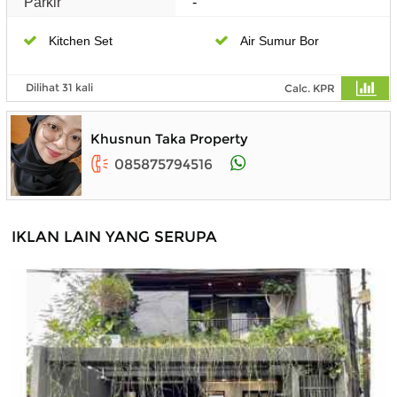
Parkir
-
Kitchen Set
Air Sumur Bor
Dilihat 31 kali
Calc. KPR
Khusnun Taka Property
085875794516
IKLAN LAIN YANG SERUPA