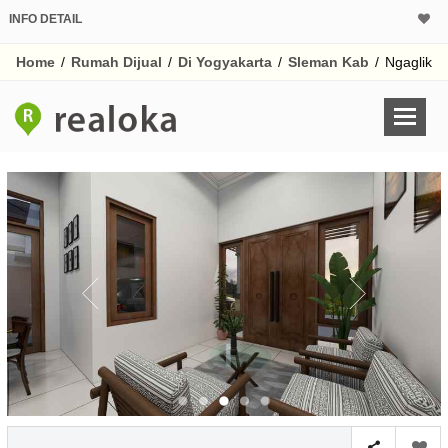
INFO DETAIL
CALCULATOR K
Home
/
Rumah Dijual
/
Di Yogyakarta
/
Sleman Kab
/
Ngaglik
Harga Rp 1.
Pinjaman (PIN) 70%
% /th
O
Untuk hasil simulasi lai
pada kotak-kotak
Simpan Bun