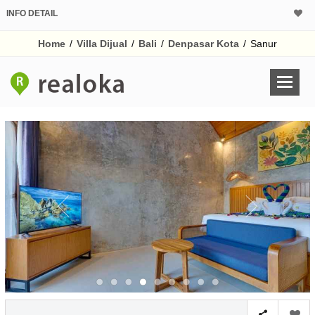
INFO DETAIL
CALCULATOR K
Home
/
Villa Dijual
/
Bali
/
Denpasar Kota
/
Sanur
Harga Rp 1.
Pinjaman (PIN) 70%
% /th
O
Untuk hasil simulasi lai
pada kotak-kotak
Simpan Bun