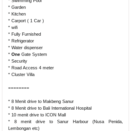
* ⁠Swimming Pool
* ⁠Garden
* ⁠Kitchen
* ⁠Carport ( 1 Car )
* ⁠wifi
* ⁠Fully Furnished
* ⁠Refrigerator
* ⁠Water dispenser
*
⁠One
Gate System
* ⁠Security
* ⁠Road Access 4 meter
* ⁠Cluster Villa
========
* 8 Menit drive to Makbeng Sanur
* ⁠8 Menit drive to Bali International Hospital
* ⁠10 menit drive to ICON Mall
* ⁠8 menit drive to Sanur Harbour (Nusa Penida,
Lembongan etc)