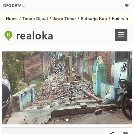
INFO DETAIL
CALCULATOR K
Home
/
Tanah Dijual
/
Jawa Timur
/
Sidoarjo Kab
/
Buduran
Harga Rp 3
Pinjaman (PIN) 70
% /th
O
Untuk hasil simulasi lai
pada kotak-kotak
Simpan Bun