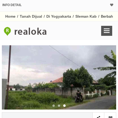
INFO DETAIL
CALCULATOR K
Home
/
Tanah Dijual
/
Di Yogyakarta
/
Sleman Kab
/
Berbah
Harga
Pinjaman (PIN) 70
% /th
O
Untuk hasil simulasi lai
pada kotak-kotak
Simpan Bun