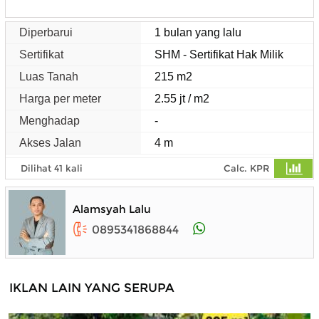
Diperbarui
1 bulan yang lalu
Sertifikat
SHM - Sertifikat Hak Milik
Luas Tanah
215 m2
Harga per meter
2.55 jt / m2
Menghadap
-
Akses Jalan
4 m
Dilihat 41 kali
Calc. KPR
Alamsyah Lalu
0895341868844
IKLAN LAIN YANG SERUPA