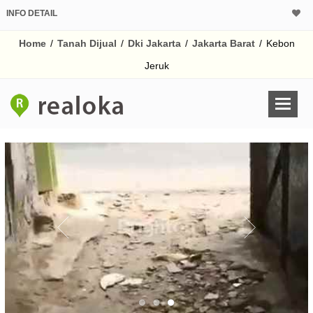
INFO DETAIL
CALCULATOR K
Home
/
Tanah Dijual
/
Dki Jakarta
/
Jakarta Barat
/
Kebon
Harga
Pinjaman (PIN) 70%
Jeruk
% /th
O
Untuk hasil simulasi lai
pada kotak-kotak
Simpan Bun