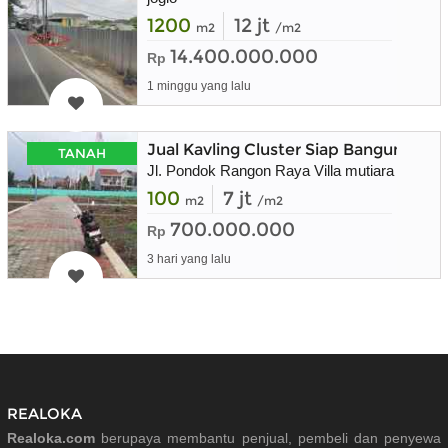
1200
12 jt
m2
/m2
14.400.000.000
Rp
1 minggu yang lalu
Jual Kavling Cluster Siap Bangun
TANAH
Jl. Pondok Rangon Raya Villa mutiara
100
7 jt
m2
/m2
700.000.000
Rp
3 hari yang lalu
REALOKA
Realoka.com
berupaya membantu penjual, pembeli dan penyewa