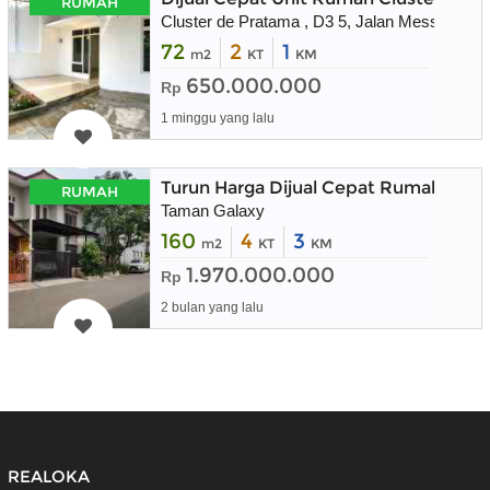
RUMAH
Cluster de Pratama , D3 5, Jalan Mess AL Ja
72
2
1
m2
KT
KM
650.000.000
Rp
1 minggu yang lalu
Turun Harga Dijual Cepat Rumah 2 Lan
RUMAH
Taman Galaxy
160
4
3
m2
KT
KM
1.970.000.000
Rp
2 bulan yang lalu
REALOKA