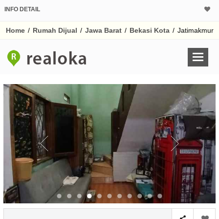
INFO DETAIL
CALCULATOR K
Home
/
Rumah Dijual
/
Jawa Barat
/
Bekasi Kota
/
Jatimakmur
Harga Rp 1.
Pinjaman (PIN) 70
% /th
O
Untuk hasil simulasi lai
pada kotak-kotak
Simpan Bun