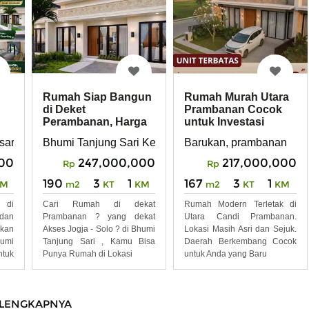
Rumah Siap Bangun
Rumah Murah Utara
di Deket
Prambanan Cocok
Perambanan, Harga
untuk Investasi
CUMA 400JT an
enggo, Kabupaten Klaten, Jawa Tengah 57485
sari, prambanan, manisrenggo
Bhumi Tanjung Sari Keboanalas, Bendan, Kec. Manis
Barukan, prambanan
00
247,000,000
217,000,000
Rp
Rp
190
3
1
167
3
1
KM
m2
KT
KM
m2
KT
KM
 di
Cari Rumah di dekat
Rumah Modern Terletak di
dan
Prambanan ? yang dekat
Utara Candi Prambanan.
kan
Akses Jogja - Solo ? di Bhumi
Lokasi Masih Asri dan Sejuk.
umi
Tanjung Sari , Kamu Bisa
Daerah Berkembang Cocok
tuk
Punya Rumah di Lokasi
untuk Anda yang Baru
LENGKAPNYA