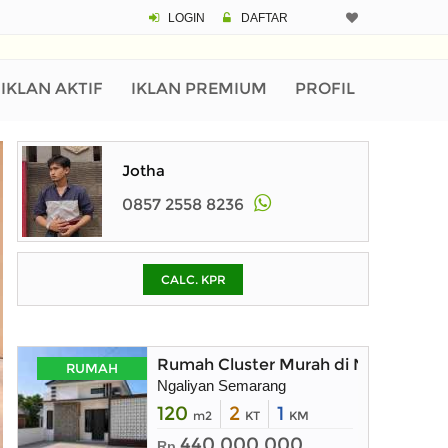
LOGIN
DAFTAR
CALCULATOR K
Harga Rp 4
Pinjaman (PIN) 70
IKLAN AKTIF
IKLAN PREMIUM
PROFIL
% /th
Jotha
0857 2558 8236
O
CALC. KPR
Untuk hasil simulasi lai
pada kotak-kotak
Simpan Bun
Rumah Cluster Murah di Ngaliyan S
RUMAH
Ngaliyan Semarang
120
2
1
m2
KT
KM
440.000.000
Rp