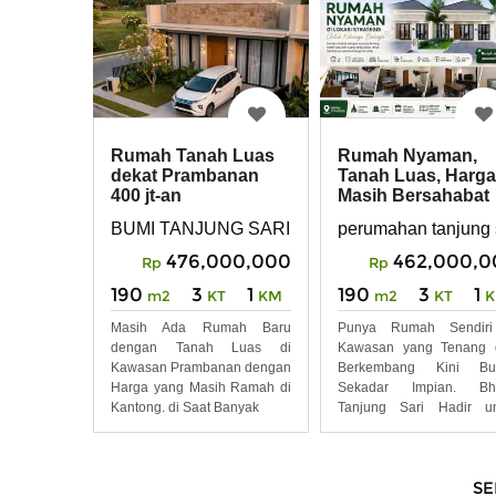
Rumah Tanah Luas
Rumah Nyaman,
dekat Prambanan
Tanah Luas, Harga
400 jt-an
Masih Bersahabat
BUMI TANJUNG SARI, Tanjungsari, Kec. Manisr
perumahan tanjung 
476,000,000
462,000,0
Rp
Rp
190
3
1
190
3
1
m2
KT
KM
m2
KT
Masih Ada Rumah Baru
Punya Rumah Sendiri
dengan Tanah Luas di
Kawasan yang Tenang 
Kawasan Prambanan dengan
Berkembang Kini Bu
Harga yang Masih Ramah di
Sekadar Impian. Bh
Kantong. di Saat Banyak
Tanjung Sari Hadir un
Anda
SE