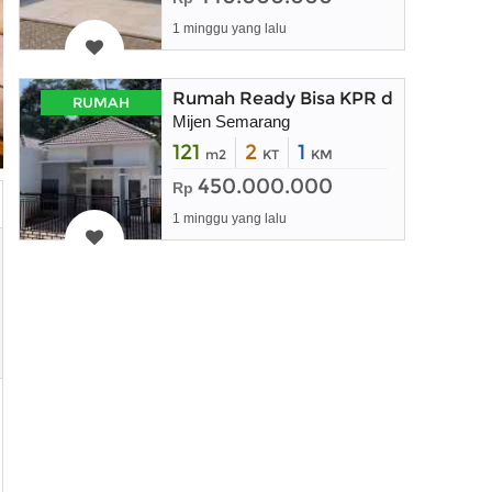
1 minggu yang lalu
Rumah Ready Bisa KPR di Mijen Se
RUMAH
Mijen Semarang
121
2
1
m2
KT
KM
450.000.000
Rp
1 minggu yang lalu