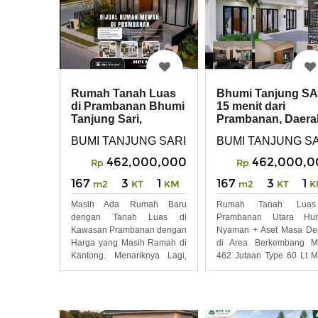
Rumah Tanah Luas
Bhumi Tanjung SA
di Prambanan Bhumi
15 menit dari
Tanjung Sari,
Prambanan, Daera
Nyaman Prospek
Manisrenggo
BUMI TANJUNG SARI, Tanjungsari, Kec. Manisr
BUMI TANJUNG SARI
462,000,000
462,000,0
Rp
Rp
167
3
1
167
3
1
m2
KT
KM
m2
KT
K
Masih Ada Rumah Baru
Rumah Tanah Lua
dengan Tanah Luas di
Prambanan Utara Hun
Kawasan Prambanan dengan
Nyaman + Aset Masa De
Harga yang Masih Ramah di
di Area Berkembang Mu
Kantong. Menariknya Lagi,
462 Jutaan Type 60 Lt M
Mulai
167