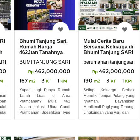
RI
Bhumi Tanjung Sari,
Mulai Cerita Baru
Rumah Harga
Bersama Keluarga di
h
462Jtan Tanahnya
Bhumi Tanjung SARI
Luas Banget 167m2
enggo, Kabupaten Klaten, Jawa Tengah 57485
, Tanjungsari, Kec. Manisrenggo, Kabupaten Klaten, Jawa T
BUMI TANJUNG SARI, Tanjungsari, Kec. Manisrenggo
perumahan tanjungsari, 
00
462,000,000
462,000,000
Rp
Rp
167
3
1
190
3
1
M
m2
KT
KM
m2
KT
KM
s -
Kapan Lagi Punya Rumah
Setiap Keluarga Berhak
ian
Tanah Luas di Area
Memiliki Tempat Pulang yang
pan
Prambanan? Mulai 462
Nyaman. Bayangkan
lai
Jutaan Lokasi: Utara Candi
Menikmati Pagi yang Tenang,
ulai
Prambanan Spesifikasi Type
Lingkungan yang Asri, dan
60 Lt