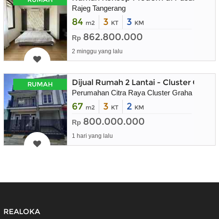
Rajeg Tangerang
84
3
3
m2
KT
KM
862.800.000
Rp
2 minggu yang lalu
Dijual Rumah 2 Lantai - Cluster Graha
RUMAH
Perumahan Citra Raya Cluster Graha Raflesia
67
3
2
m2
KT
KM
800.000.000
Rp
1 hari yang lalu
REALOKA