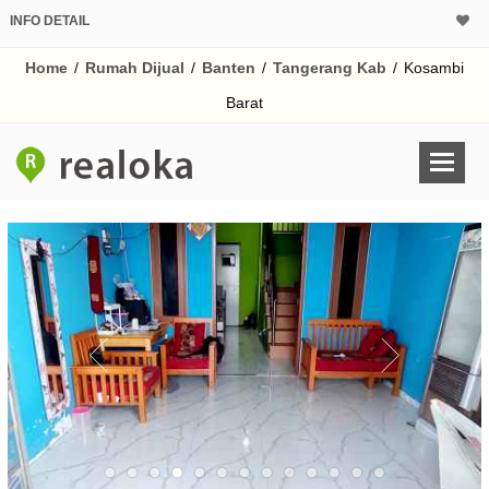
INFO DETAIL
CALCULATOR K
Home
/
Rumah Dijual
/
Banten
/
Tangerang Kab
/
Kosambi
Harga Rp 5
Pinjaman (PIN) 70
Barat
% /th
O
Untuk hasil simulasi lai
pada kotak-kotak
Simpan Bun