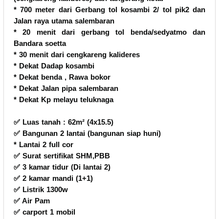
* 700 meter dari Gerbang tol kosambi 2/ tol pik2 dan
Jalan raya utama salembaran
* 20 menit dari gerbang tol benda/sedyatmo dan
Bandara soetta
* 30 menit dari cengkareng kalideres
* Dekat Dadap kosambi
* Dekat benda , Rawa bokor
* Dekat Jalan pipa salembaran
* Dekat Kp melayu teluknaga
✅️ Luas tanah : 62m² (4x15.5)
✅️ Bangunan 2 lantai (bangunan siap huni)
* Lantai 2 full cor
✅️ Surat sertifikat SHM,PBB
✅️ 3 kamar tidur (Di lantai 2)
✅️ 2 kamar mandi (1+1)
✅️ Listrik 1300w
✅️ Air Pam
✅️ carport 1 mobil